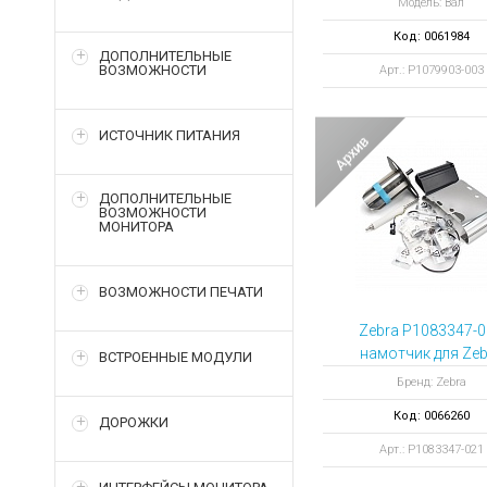
Модель: Вал
Код: 0061984
ДОПОЛНИТЕЛЬНЫЕ
ВОЗМОЖНОСТИ
Арт.: P1079903-003
ИСТОЧНИК ПИТАНИЯ
ДОПОЛНИТЕЛЬНЫЕ
ВОЗМОЖНОСТИ
МОНИТОРА
ВОЗМОЖНОСТИ ПЕЧАТИ
Zebra P1083347-
намотчик для Zeb
ВСТРОЕННЫЕ МОДУЛИ
ZT510 P1083347-
Бренд: Zebra
Код: 0066260
ДОРОЖКИ
Арт.: P1083347-021