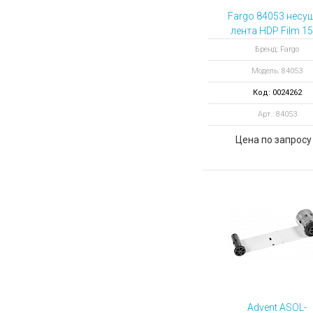
Fargo 84053 несу
лента HDP Film 1
отпечатков
Бренд: Fargo
Модель: 84053
Код: 0024262
Арт.: 84053
Цена по запросу
Advent ASOL-