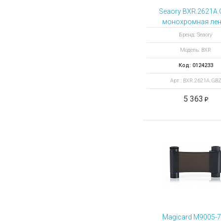
Seaory BXR.2621A
монохромная ле
серебряная 100
Бренд: Seaory
отпечатков
Модель: BXR
Код: 0124233
Арт.: BXR.2621A.GB
5 363
Magicard M9005-