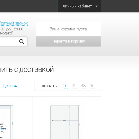
Личный кабинет
братный звонок
:00 до 18:00;
товаров на сумму
ыходной
Перейти в корзину
ить с доставкой
Цене
Показать:
16
32
48
96