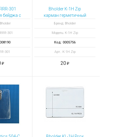
 RRR-301
Bholder К-1Н Zip
я бейджа с
карман герметичный
ической
Bholder
Бренд: Bholder
псой
 RRR-301
Модель: К-1Н Zip
008190
Код: 0005756
RRR-301
Арт.: К-1Н Zip
0
20
stics 504-C
Bholder КL-1H Prox