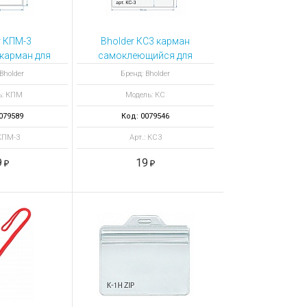
r КПМ-3
Bholder КС3 карман
карман для
самоклеющийся для
ыша А6
формата а5, 148 х 120
Bholder
Бренд: Bholder
мм
ь: КПМ
Модель: КС
079589
Код: 0079546
 КПМ-3
Арт.: КС3
9
19