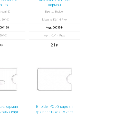
ашек
карман
иковый
lobal-ID
Бренд: Bholder
льный с
: 504-C
Модель: КL-1H Prox
псой
004138
Код: 0003544
 504-C
Арт.: КL-1H Prox
0
21
L-2 карман
Bholder POL-3 карман
ковых карт
для пластиковых карт