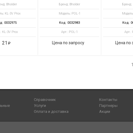
нд: Bholder
Бренд: Bholder
Бренд: 
ь: КL-3V Prox
Модель: POL-1
Модель
д: 0032975
Код: 0032983
Код: 0
.: КL-3V Prox
Арт.: POL-1
Арт.:
21
Цена по запросу
Цена по 
Справочник
Контакты
льные
Услуги
Партнеры
Оплата и доставка
Акции