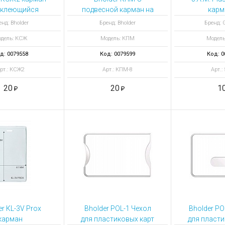
клеющийся
подвесной карман на
карм
й с подъемом
три отсека: А7, А8 и А8
пласт
нд: Bholder
Бренд: Bholder
Бренд: G
мата а6, 105 x
вертика
дель: КСЖ
Модель: КПМ
Модель
148 мм
кли
д: 0079558
Код: 0079599
Код: 0
рт.: КСЖ2
Арт.: КПМ-8
Арт.:
20
20
1
er КL-3V Prox
Bholder POL-1 Чехол
Bholder PO
карман
для пластиковых карт
для пласти