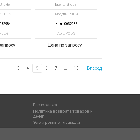
Bholder
Бренд: Bholder
: POL-2
Модель: POL-3
032984
Код: 0032985
 POL-2
Арт.: POL-3
запросу
Цена по запросу
1
...
3
4
5
6
7
...
13
Вперед
Распродажа
Политика возврата товаров и
денег
Электронные площадки