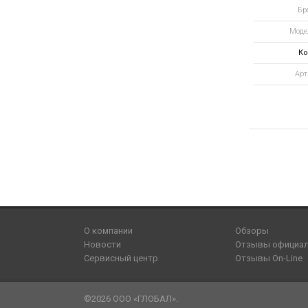
Бре
Модел
Ко
Арт
О компании
Обзоры
Новости
Отзывы официа
Сервисный центр
Отзывы On-Line
©2026 ООО «ГЛОБАЛ».