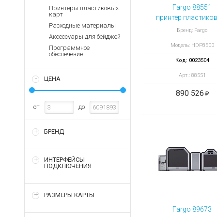
Аккумуляторы для ноут
Запасные
Fargo 88551
Принтеры пластиковых
части
карт
Зарядные устройства дл
принтер пластико
Расходные материалы
Терминалы
Архивные товары
Бренд: Fargo
Аксессуары для бейджей
оплаты
Модель: HDP8500
Программное
Архивные
обеспечение
товары
Код: 0023504
Арт.: 88551
ЦЕНА
890 526
от
до
БРЕНД
ИНТЕРФЕЙСЫ
ПОДКЛЮЧЕНИЯ
РАЗМЕРЫ КАРТЫ
Fargo 89673