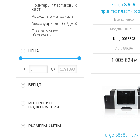
Аккумуляторы для ноут
Запасные
Fargo 89696
Принтеры пластиковых
части
карт
Зарядные устройства дл
принтер пластиков
Расходные материалы
Терминалы
Архивные товары
Бренд: Fargo
Аксессуары для бейджей
оплаты
Модель: HDP5000
Программное
Архивные
обеспечение
товары
Код: 0038803
Арт.: 89696
ЦЕНА
1 005 824
от
до
БРЕНД
ИНТЕРФЕЙСЫ
ПОДКЛЮЧЕНИЯ
РАЗМЕРЫ КАРТЫ
Fargo 88583 прин