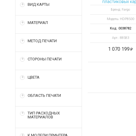
пластиковых ка
ВИД КАРТЫ
HDP8500 с
Бренд: Fargo
выпрямителем и 
Модель: HDP8500
станцией
МАТЕРИАЛ
Код: 0038782
Арт.: 88583
МЕТОД ПЕЧАТИ
1 070 199
СТОРОНЫ ПЕЧАТИ
ЦВЕТА
ОБЛАСТЬ ПЕЧАТИ
ТИП РАСХОДНЫХ
МАТЕРИАЛОВ
К МОДЕЛИ ПРИНТЕРА