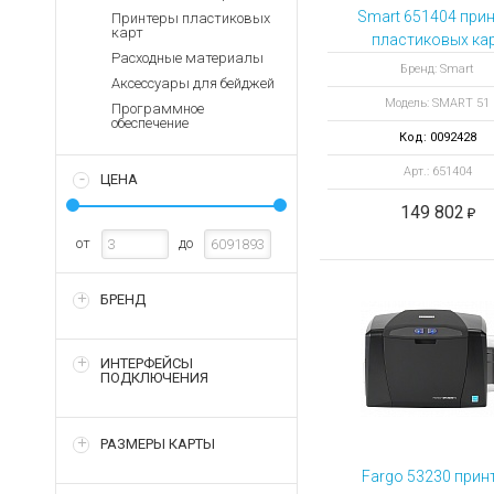
Аккумуляторы для ноут
Запасные
Smart 651404 прин
Принтеры пластиковых
части
карт
Зарядные устройства дл
пластиковых ка
Расходные материалы
SMART 51 Single S
Терминалы
Архивные товары
Бренд: Smart
Аксессуары для бейджей
оплаты
Ethernet USB
Модель: SMART 51
Программное
Архивные
обеспечение
товары
Код: 0092428
Арт.: 651404
ЦЕНА
149 802
от
до
БРЕНД
ИНТЕРФЕЙСЫ
ПОДКЛЮЧЕНИЯ
РАЗМЕРЫ КАРТЫ
Fargo 53230 прин