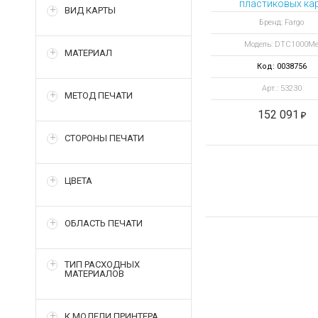
пластиковых ка
ВИД КАРТЫ
DTC1000Mе с Ether
Бренд: Fargo
и кодировщиком 
Модель: DTC1000M
МАТЕРИАЛ
Код: 0038756
Арт.: 53230
МЕТОД ПЕЧАТИ
152 091
СТОРОНЫ ПЕЧАТИ
ЦВЕТА
ОБЛАСТЬ ПЕЧАТИ
ТИП РАСХОДНЫХ
МАТЕРИАЛОВ
К МОДЕЛИ ПРИНТЕРА