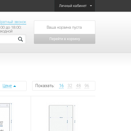
Личный кабинет
братный звонок
:00 до 18:00;
товаров на сумму
ыходной
Перейти в корзину
Цене
Показать:
16
32
48
96