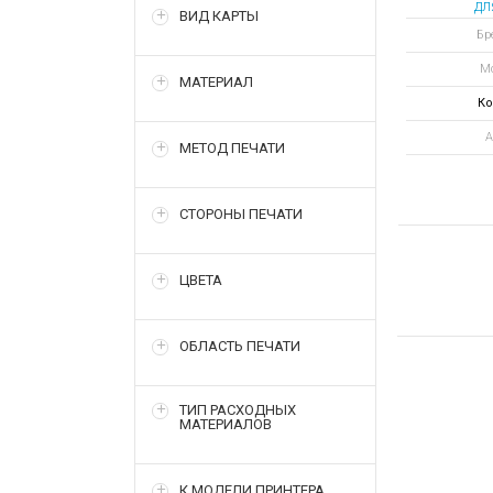
дл
ВИД КАРТЫ
вер
Бре
Мо
МАТЕРИАЛ
Ко
А
МЕТОД ПЕЧАТИ
СТОРОНЫ ПЕЧАТИ
ЦВЕТА
ОБЛАСТЬ ПЕЧАТИ
ТИП РАСХОДНЫХ
МАТЕРИАЛОВ
К МОДЕЛИ ПРИНТЕРА