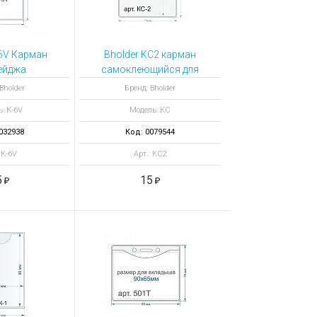
-6V Карман
Bholder КС2 карман
ейджа
самоклеющийся для
альный
формата а6, 105 х 148
Bholder
Бренд: Bholder
мм
: К-6V
Модель: КС
032938
Код: 0079544
 К-6V
Арт.: КС2
5
15