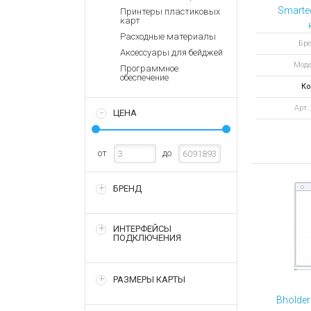
Аккумулятор
Запасные
Smarte
Принтеры пластиковых
части
карт
Зарядные ус
Расходные материалы
гори
Терминалы
Архивные т
Бре
Аксессуары для бейджей
оплаты
гибкий
Моде
мет
Программное
Архивные
обеспечение
з
товары
Ко
Арт.
ЦЕНА
от
до
БРЕНД
ИНТЕРФЕЙСЫ
ПОДКЛЮЧЕНИЯ
РАЗМЕРЫ КАРТЫ
Bholder