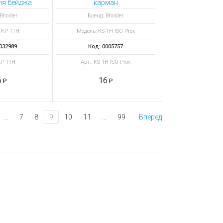
ля бейджа
карман
цодежды
Bholder
Бренд: Bholder
 КP-11Н
Модель: КS-1H ISO Prox
032989
Код: 0005757
КP-11Н
Арт.: KS-1H ISO Prox
6
16
...
7
8
9
10
11
...
99
Вперед