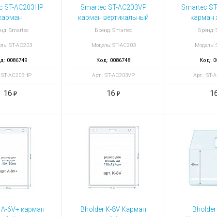
ы для ноутбуков
c ST-AC203HP
Smartec ST-AC203VP
Smartec S
тройства для ноутбуков
карман
карман вертикальный
карман 
зонтальный
гибкий виниловый с
универ
овары
нд: Smartec
Бренд: Smartec
Бренд: 
 виниловый с
металлическим
ль: ST-AC203
Модель: ST-AC203
Модель: 
аллическим
зажимом
ажимом
д: 0086749
Код: 0086748
Код: 0
: ST-AC203HP
Арт.: ST-AC203VP
Арт.: ST
16
16
1
 A-6V+ карман
Bholder К-8V Карман
Bholder