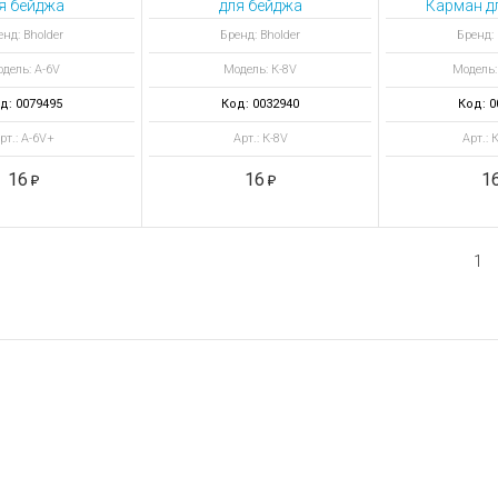
я бейджа
для бейджа
Карман д
тикальный
вертикальный
для спе
нд: Bholder
Бренд: Bholder
Бренд: 
дель: A-6V
Модель: К-8V
Модель:
д: 0079495
Код: 0032940
Код: 0
рт.: A-6V+
Арт.: К-8V
Арт.: 
16
16
1
1