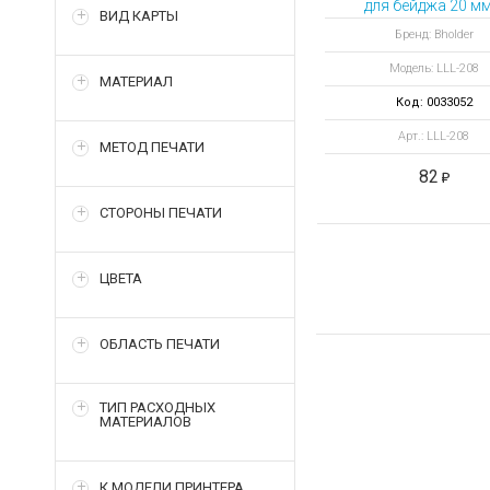
для бейджа 20 мм
ВИД КАРТЫ
креплением
Бренд: Bholder
пластиковый
Модель: LLL-208
ретрактор
МАТЕРИАЛ
Код: 0033052
Арт.: LLL-208
МЕТОД ПЕЧАТИ
82
СТОРОНЫ ПЕЧАТИ
ЦВЕТА
ОБЛАСТЬ ПЕЧАТИ
ТИП РАСХОДНЫХ
МАТЕРИАЛОВ
К МОДЕЛИ ПРИНТЕРА