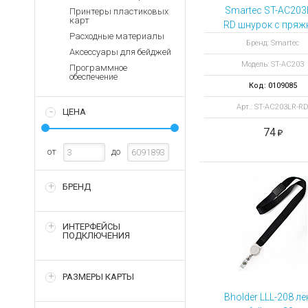
Аккумуляторы для ноут
Запасные
Smartec ST-AC203
Принтеры пластиковых
части
карт
Зарядные устройства дл
RD шнурок с пряж
Расходные материалы
и ретрактором
Терминалы
Архивные товары
Бренд: Smartec
Аксессуары для бейджей
оплаты
красный
Модель: ST-AC203
Программное
Архивные
обеспечение
товары
Код: 0109085
Арт.: ST-AC203LR-R
ЦЕНА
74
от
до
БРЕНД
ИНТЕРФЕЙСЫ
ПОДКЛЮЧЕНИЯ
РАЗМЕРЫ КАРТЫ
Bholder LLL-208 ле