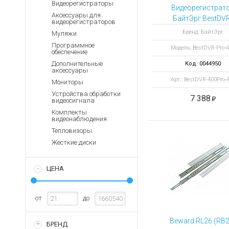
Аккумуляторы для ноут
Видеорегистраторы
Запасные
Видеорегистрат
части
Аксессуары для
Зарядные устройства дл
БайтЭрг BestDVR
видеорегистраторов
400Pro-AM
Терминалы
Архивные товары
Бренд: БайтЭрг
Муляжи
оплаты
Программное
Модель: BestDVR-Pro-
обеспечение
Архивные
товары
Дополнительные
Код: 0044950
аксессуары
Арт.: BestDVR-400Pro
Мониторы
Устройства обработки
7 388
видеосигнала
Комплекты
видеонаблюдения
Тепловизоры
Жесткие диски
ЦЕНА
от
до
Beward RL26 (RB2
БРЕНД