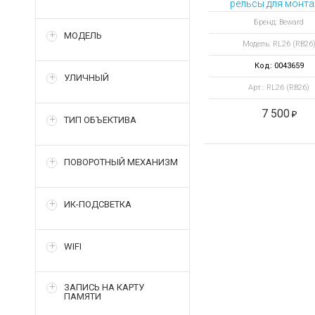
рельсы для монт
видерегистратор
Бренд: Beward
стойку
МОДЕЛЬ
Модель: RL26 (RB26
Код: 0043659
УЛИЧНЫЙ
Арт.: RL26 (RB26)
7 500
ТИП ОБЪЕКТИВА
ПОВОРОТНЫЙ МЕХАНИЗМ
ИК-ПОДСВЕТКА
WIFI
ЗАПИСЬ НА КАРТУ
ПАМЯТИ