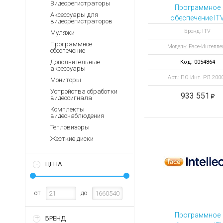
Аккумуляторы для ноут
Видеорегистраторы
Запасные
Программное
части
Аксессуары для
Зарядные устройства дл
обеспечение IT
видеорегистраторов
Интеллект.
Терминалы
Архивные товары
Бренд: ITV
Муляжи
оплаты
Распознавание 
Программное
Модель: Face-Интелле
20000 лиц
обеспечение
Архивные
товары
Дополнительные
Код: 0054864
аксессуары
Арт.: ПО Инт. РЛ 200
Мониторы
Устройства обработки
933 551
видеосигнала
Комплекты
видеонаблюдения
Тепловизоры
Жесткие диски
ЦЕНА
от
до
Программное
БРЕНД