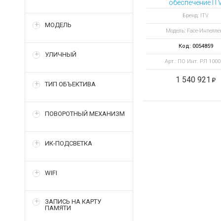
обеспечение IT
Интеллект.
Бренд: ITV
Распознавание 
МОДЕЛЬ
Модель: Face-Интелле
100000 лиц
Код: 0054859
УЛИЧНЫЙ
Арт.: ПО Инт. РЛ 100
1 540 921
ТИП ОБЪЕКТИВА
ПОВОРОТНЫЙ МЕХАНИЗМ
ИК-ПОДСВЕТКА
WIFI
ЗАПИСЬ НА КАРТУ
ПАМЯТИ