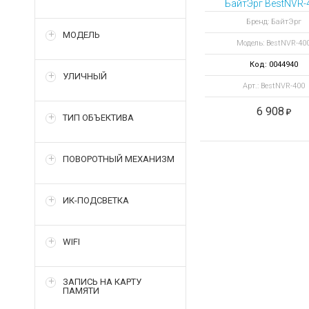
БайтЭрг BestNVR-
Бренд: БайтЭрг
МОДЕЛЬ
Модель: BestNVR-40
Код: 0044940
УЛИЧНЫЙ
Арт.: BestNVR-400
6 908
ТИП ОБЪЕКТИВА
ПОВОРОТНЫЙ МЕХАНИЗМ
ИК-ПОДСВЕТКА
WIFI
ЗАПИСЬ НА КАРТУ
ПАМЯТИ