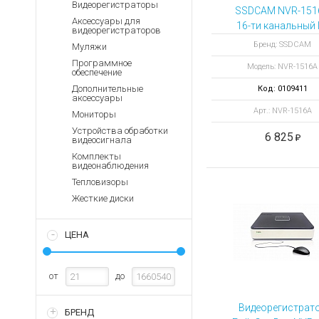
Аккумуляторы для ноут
Видеорегистраторы
Запасные
SSDCAM NVR-151
части
Аксессуары для
Зарядные устройства дл
16-ти канальный I
видеорегистраторов
видеорегистрат
Терминалы
Архивные товары
Бренд: SSDCAM
Муляжи
оплаты
Программное
Модель: NVR-1516А
обеспечение
Архивные
товары
Дополнительные
Код: 0109411
аксессуары
Арт.: NVR-1516А
Мониторы
Устройства обработки
6 825
видеосигнала
Комплекты
видеонаблюдения
Тепловизоры
Жесткие диски
ЦЕНА
от
до
Видеорегистрат
БРЕНД