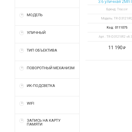
3.6 уличная 2Мп I
камера 3.6 мм
Бренд: Trassir
МОДЕЛЬ
Модель: TR-D3121IR
Код: 0111075
УЛИЧНЫЙ
Арт.: TR-D3121IR2 v6 3
11 190
ТИП ОБЪЕКТИВА
ПОВОРОТНЫЙ МЕХАНИЗМ
ИК-ПОДСВЕТКА
WIFI
ЗАПИСЬ НА КАРТУ
ПАМЯТИ