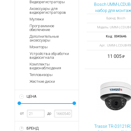
Аккумуляторы для ноут
Видеорегистраторы
Запасные
Bosch UMM-LCDUB
части
Аксессуары для
Зарядные устройства дл
набор для монтаж
видеорегистраторов
19" стойку
Терминалы
Архивные товары
Бренд: Bosch
Муляжи
оплаты
Программное
Модель: UMM-LCDUB
обеспечение
Архивные
товары
Дополнительные
Код: 0045646
аксессуары
Арт.: UMM-LCDUB-R
Мониторы
Устройства обработки
11 005
видеосигнала
Комплекты
видеонаблюдения
Тепловизоры
Жесткие диски
ЦЕНА
от
до
Trassir TR-D3121IR
БРЕНД