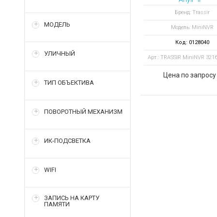
видеорегистратор
Бренд: Trassir
IP-каналов
МОДЕЛЬ
Модель: MiniNVR
Код: 0128040
УЛИЧНЫЙ
Арт.: TRASSIR MiniNVR 321
Цена по запросу
ТИП ОБЪЕКТИВА
ПОВОРОТНЫЙ МЕХАНИЗМ
ИК-ПОДСВЕТКА
WIFI
ЗАПИСЬ НА КАРТУ
ПАМЯТИ