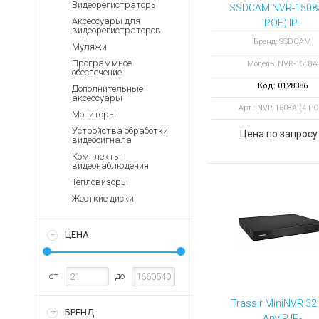
Аккумуляторы для ноут
Видеорегистраторы
Запасные
SSDCAM NVR-1508A
части
Аксессуары для
POE) IP-
Зарядные устройства дл
видеорегистраторов
видеорегистратор
Терминалы
Бренд: SSDCAM
Архивные товары
Муляжи
каналов
оплаты
Программное
Модель: NVR-1508A
обеспечение
Архивные
Код: 0128386
товары
Дополнительные
аксессуары
Арт.: NVR-1508A (4 PO
Мониторы
Устройства обработки
Цена по запросу
видеосигнала
Комплекты
видеонаблюдения
Тепловизоры
Жесткие диски
ЦЕНА
от
до
Trassir MiniNVR 3
БРЕНД
AnyIP IP-