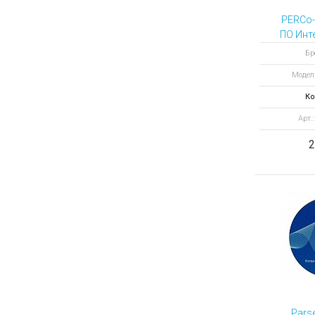
PERCo
ПО Инт
Бр
Модел
Ко
Арт.
2
Parse