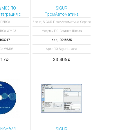
WM03 ПО
SIGUR
теграция с
ПромАвтоматика
С»
Сервис ПО Сфинкс
 PERCo
Бренд: SIGUR ПромАвтоматика Сервис
Школа
ERCo-WM03
Модель: ПО Сфинкс Школа
103217
Код: 0048335
RCo-WM03
Арт.: ПО Sigur Школа
317
33 405
NSoft-VI
SIGUR