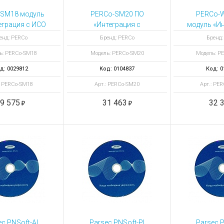
-SM18 модуль
PERCo-SM20 ПО
PERCo-
еграция с ИСО
«Интеграция с
модуль «Ин
«Орион»
видеоподсистемой
1
енд: PERCo
Бренд: PERCo
Бренд:
«Trassir»
ь: PERCo-SM18
Модель: PERCo-SM20
Модель: P
д: 0029812
Код: 0104837
Код: 0
: PERCo-SM18
Арт.: PERCo-SM20
Арт.: PE
9 575
31 463
32 
c PNSoft-AI
Parsec PNSoft-PI
Parsec P