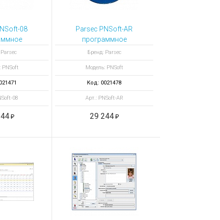
NSoft-08
Parsec PNSoft-AR
аммное
программное
ие базовое
обеспечение модуль
 Parsec
Бренд: Parsec
к прохода
учет рабочего
 PNSoft
Модель: PNSoft
времени
021471
Код: 0021478
NSoft-08
Арт.: PNSoft-AR
244
29 244