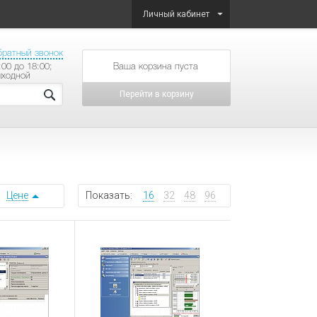
Личный кабинет
братный звонок
:00 до 18:00;
товаров на сумму
ыходной
Перейти в корзину
Цене
Показать:
16
32
48
96