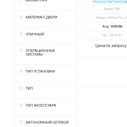
БИОМЕТРИЯ
бесконтактная ка
MIFARE Plus SE 1 K
Бренд: ISBC
ISO Card (7byte UI
МАТЕРИАЛ ДВЕРИ
Модель: Mifare Plus 
Код: 0090286
УЛИЧНЫЙ
Арт.: 007-8781
Цена по запросу
ОПЕРАЦИОННЫЕ
СИСТЕМЫ
ТИП УСТАНОВКИ
ТИП
ТИП АКСЕССУАРА
АВТОНОМНЫЙ/СЕТЕВОЙ