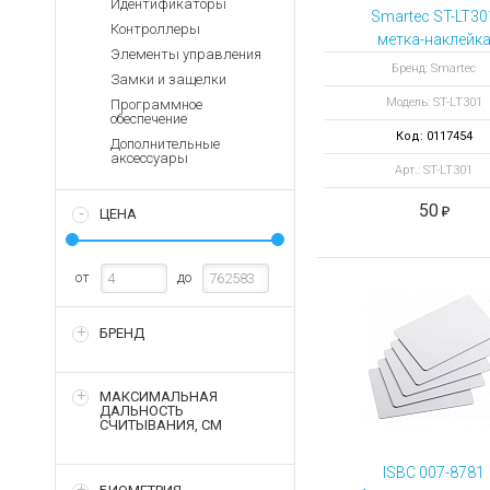
Идентификаторы
Аккумуляторы для ноут
Запасные
Smartec ST-LT30
Контроллеры
части
Зарядные устройства дл
метка-наклейк
Элементы управления
Терминалы
Архивные товары
Бренд: Smartec
Замки и защелки
оплаты
Модель: ST-LT301
Программное
Архивные
обеспечение
товары
Код: 0117454
Дополнительные
аксессуары
Арт.: ST-LT301
50
ЦЕНА
от
до
БРЕНД
МАКСИМАЛЬНАЯ
ДАЛЬНОСТЬ
СЧИТЫВАНИЯ, СМ
ISBC 007-8781