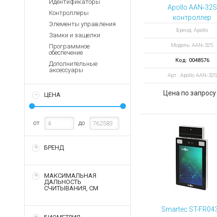
Идентификаторы
Аккумуляторы для ноут
Запасные
Apollo AAN‑32S
Контроллеры
части
Зарядные устройства дл
контроллер
Элементы управления
Терминалы
Архивные товары
Бренд: Apollo
Замки и защелки
оплаты
Модель: AAN‑32S
Программное
Архивные
обеспечение
товары
Код: 0048576
Дополнительные
аксессуары
Арт.: Apollo AAN‑32S
Цена по запросу
ЦЕНА
от
до
БРЕНД
МАКСИМАЛЬНАЯ
ДАЛЬНОСТЬ
СЧИТЫВАНИЯ, СМ
Smartec ST-FR04