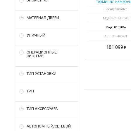
БИОМЕТРИЯ
терминал измере
температуры тел
Бренд: Smartec
идентификации
МАТЕРИАЛ ДВЕРИ
Модель: ST-FR043
Код: 0109067
УЛИЧНЫЙ
Арт.: ST-FR043T
181 099
ОПЕРАЦИОННЫЕ
СИСТЕМЫ
ТИП УСТАНОВКИ
ТИП
ТИП АКСЕССУАРА
АВТОНОМНЫЙ/СЕТЕВОЙ