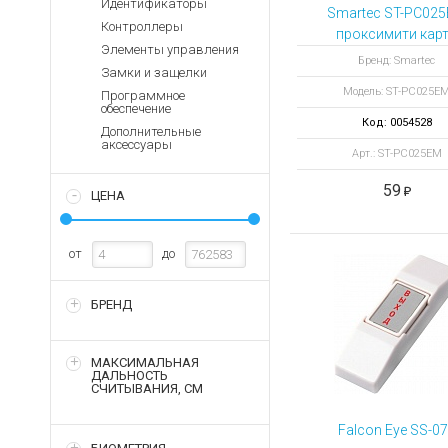
Идентификаторы
Аккумуляторы для ноут
Запасные
Smartec ST-PC02
Контроллеры
части
проксимити кар
Зарядные устройства дл
Элементы управления
EmMarin-
Терминалы
Бренд: Smartec
Архивные товары
Замки и защелки
совместимая, фор
оплаты
Модель: ST-PC025E
Программное
ISO
Архивные
обеспечение
Код: 0054528
товары
Дополнительные
аксессуары
Арт.: ST-PC025EM
59
ЦЕНА
от
до
БРЕНД
МАКСИМАЛЬНАЯ
ДАЛЬНОСТЬ
СЧИТЫВАНИЯ, СМ
Falcon Eye SS-0