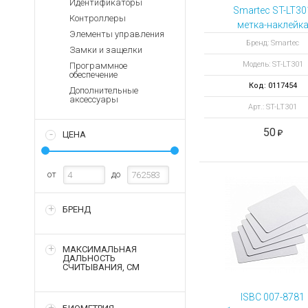
Идентификаторы
Аккумуляторы для ноут
Запасные
Smartec ST-LT30
Контроллеры
части
Зарядные устройства дл
метка-наклейк
Элементы управления
Терминалы
Архивные товары
Бренд: Smartec
Замки и защелки
оплаты
Модель: ST-LT301
Программное
Архивные
обеспечение
товары
Код: 0117454
Дополнительные
аксессуары
Арт.: ST-LT301
50
ЦЕНА
от
до
БРЕНД
МАКСИМАЛЬНАЯ
ДАЛЬНОСТЬ
СЧИТЫВАНИЯ, СМ
ISBC 007-8781