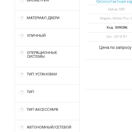
БИОМЕТРИЯ
бесконтактная ка
MIFARE Plus SE 1 K
Бренд: ISBC
ISO Card (7byte UI
МАТЕРИАЛ ДВЕРИ
Модель: Mifare Plus 
Код: 0090286
УЛИЧНЫЙ
Арт.: 007-8781
Цена по запросу
ОПЕРАЦИОННЫЕ
СИСТЕМЫ
ТИП УСТАНОВКИ
ТИП
ТИП АКСЕССУАРА
АВТОНОМНЫЙ/СЕТЕВОЙ