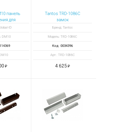
10 панель
Tantos TRD-1086С
ния для
замок
 контроля
электромеханический
lobal-ID
Бренд: Tantos
тупа
: DM10
Модель: TRD-1086С
114369
Код: 0034396
 DM10
Арт.: TRD-1086С
00
4 625