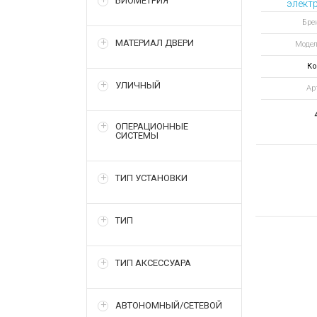
БИОМЕТРИЯ
элект
замо
Брен
МАТЕРИАЛ ДВЕРИ
Модел
Ко
УЛИЧНЫЙ
Ар
ОПЕРАЦИОННЫЕ
СИСТЕМЫ
ТИП УСТАНОВКИ
ТИП
ТИП АКСЕССУАРА
АВТОНОМНЫЙ/СЕТЕВОЙ