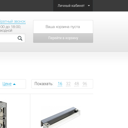
Личный кабинет
братный звонок
:00 до 18:00;
товаров на сумму
ыходной
Перейти в корзину
Цене
Показать:
16
32
48
96