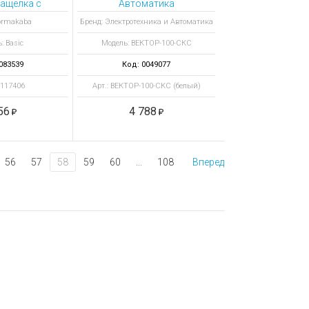
ащелка с
Автоматика
руемым
ВЕКТОР-100-СКС
ormakaba
Бренд: Электротехника и Автоматика
чком
контроллер со
: Basic
Модель: ВЕКТОР-100-СКС
ная Basic
встроенным
E
считывателем, белый
083539
Код: 0049077
5117406
Арт.: ВЕКТОР-100-СКС (белый)
56
4 788
56
57
58
59
60
...
108
Вперед