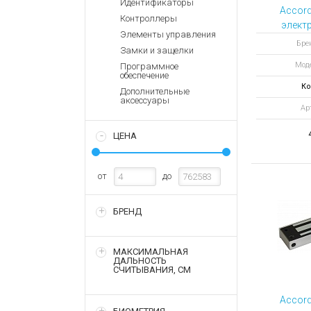
Идентификаторы
Аккумулятор
Запасные
Accord
Контроллеры
части
Зарядные ус
элект
Элементы управления
зам
Терминалы
Архивные т
Брен
Замки и защелки
оплаты
Мод
Программное
Архивные
обеспечение
товары
Ко
Дополнительные
аксессуары
Ар
ЦЕНА
от
до
БРЕНД
МАКСИМАЛЬНАЯ
ДАЛЬНОСТЬ
СЧИТЫВАНИЯ, СМ
Accord