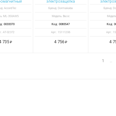
ромагнитный
электрозащелка
электроз
к ML-350AWS
Basic-Radius с
регули
д: AccordTec
Бренд: Dormakaba
Бренд: D
регулируемым
язы
ь: ML-350AWS
Модель: Basic
Модель
язычком Basic-R E
симметрич
A
д: 0033370
Код: 0083547
Код: 0
т.: AT-02372
Арт.: 15111206
Арт.: 1
4 735
4 756
4 7
1
...