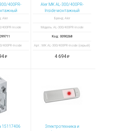
-300/400PR-
Aler MK AL-300/400PR-
онтажный
Inside монтажный
т, цвет
комплект, цвет серый
: Aler
Бренд: Aler
невый
0/400PR-Inside
Модель: AL-300/400PR-Inside
099711
Код: 0090268
0/400PR-Inside
Арт.: MK AL-300/400PR-Inside (серый)
невый)
94
4 694
 15117406
Электротехника и