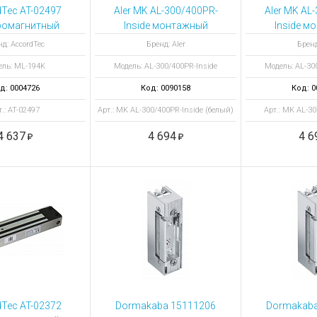
ы для ноутбуков
Tec AT-02497
Aler MK AL-300/400PR-
Aler MK AL
тройства для ноутбуков
ромагнитный
Inside монтажный
Inside м
ок ML-194K
комплект, цвет белый
комплек
овары
д: AccordTec
Бренд: Aler
Бренд
корич
ель: ML-194K
Модель: AL-300/400PR-Inside
Модель: AL-30
д: 0004726
Код: 0090158
Код: 0
т.: AT-02497
Арт.: MK AL-300/400PR-Inside (белый)
Арт.: MK AL-30
(корич
4 637
4 694
4 6
Tec AT-02372
Dormakaba 15111206
Dormakaba