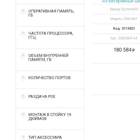
A4 батарейный ш
для установки АКБ
Бренд: SystemeFS
ОПЕРАТИВНАЯ ПАМЯТЬ,
12 Ач
ГБ
Модель: ESM-BAT
Код: 0119321
ЧАСТОТА ПРОЦЕССОРА,
ГГЦ
Арт.: ESM-BAT-A4
180 584
ОБЪЕМ ВНУТРЕННЕЙ
ПАМЯТИ, ГБ
КОЛИЧЕСТВО ПОРТОВ
РАЗДАЧА POE
МОНТАЖ В СТОЙКУ 19
ДЮЙМОВ
ТИП АКСЕССУАРА