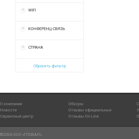
WIFI
КОНФЕРЕНЦ-СВЯЗЬ
СТРАНА
Сбросить фильтр
О компании
Обзоры
С
Новости
Отзывы официальные
У
Сервисный центр
Отзывы On-Line
О
©2026 ООО «ГЛОБАЛ».