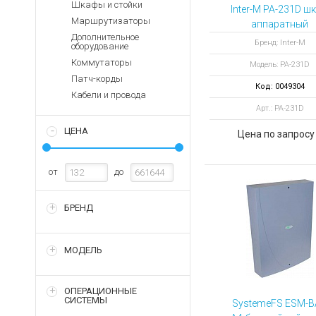
Аккумуляторы для ноут
Шкафы и стойки
Запасные
Inter-M PA-231D ш
части
Маршрутизаторы
аппаратный
Зарядные устройства дл
Дополнительное
разборный 23U
Терминалы
Бренд: Inter-M
Архивные товары
оборудование
оплаты
Коммутаторы
Модель: PA-231D
Архивные
Патч-корды
Код: 0049304
товары
Кабели и провода
Арт.: PA-231D
ЦЕНА
Цена по запросу
от
до
БРЕНД
МОДЕЛЬ
ОПЕРАЦИОННЫЕ
СИСТЕМЫ
SystemeFS ESM-B