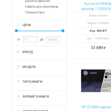
Бумага офисная
Аккумуляторы для ноут
Запасные
Kyocera P2040d
Кабели для принтеров
части
Зарядные устройства дл
принтер 1102RX3
Ламинаторы
Терминалы
Архивные товары
Бренд: Kyocera
оплаты
Модель: P2040dn
ЦЕНА
Архивные
товары
Код: 0061877
Арт.: 1102RX3NL0
от
до
33 689
БРЕНД
МОДЕЛЬ
ТИП БУМАГИ
ФОРМАТ БУМАГИ
HP CF280X картр