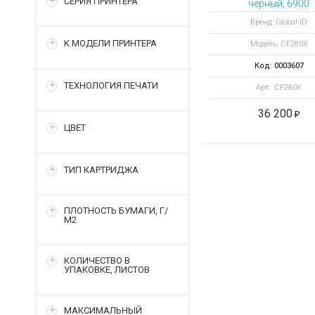
СЕРИЯ ПРИНТЕРА
черный, 6900
отпечатков
Бренд: Global-ID
К МОДЕЛИ ПРИНТЕРА
Модель: CF280X
Код: 0003607
ТЕХНОЛОГИЯ ПЕЧАТИ
Арт.: CF280X
36 200
ЦВЕТ
ТИП КАРТРИДЖА
ПЛОТНОСТЬ БУМАГИ, Г/
М2
КОЛИЧЕСТВО В
УПАКОВКЕ, ЛИСТОВ
МАКСИМАЛЬНЫЙ