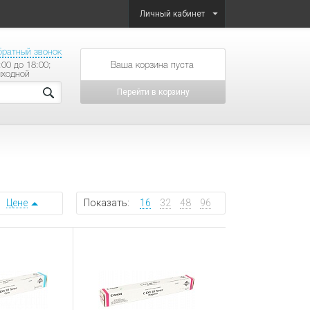
Личный кабинет
братный звонок
:00 до 18:00;
товаров на сумму
ыходной
Перейти в корзину
Цене
Показать:
16
32
48
96