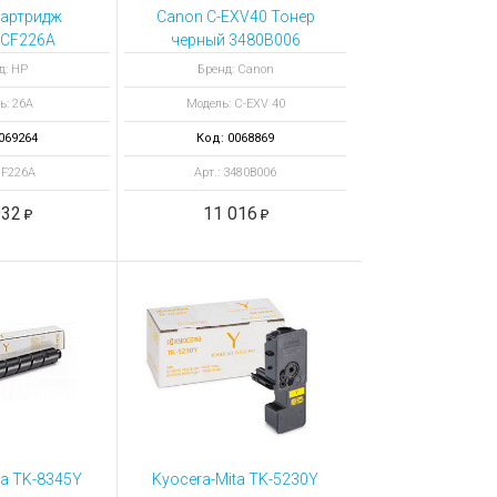
картридж
Canon C-EXV40 Тонер
 CF226A
черный 3480B006
д: HP
Бренд: Canon
ь: 26A
Модель: C-EXV 40
069264
Код: 0068869
CF226A
Арт.: 3480B006
932
11 016
ta TK-8345Y
Kyocera-Mita TK-5230Y