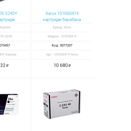
TK-5240Y
Xerox 101R00474
артридж
картридж барабана
тый
черный
Kyocera
Бренд: Xerox
 TK-5240
Модель: 101R00474
075457
Код: 0077207
40Y Kyocera
Арт.: 101R00474 Xerox
632
10 680