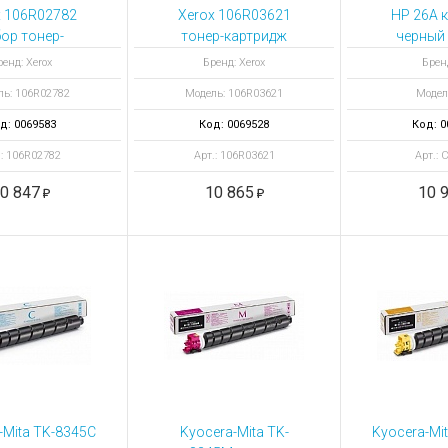
ы для ноутбуков
x 106R02782
Xerox 106R03621
HP 26A 
тройства для ноутбуков
ор тонер-
тонер-картридж
черный
джей черных 2
черный
овары
енд: Xerox
Бренд: Xerox
Брен
штуки
ль: 106R02782
Модель: 106R03621
Модел
д: 0069583
Код: 0069528
Код: 0
.: 106R02782
Арт.: 106R03621
Арт.: 
0 847
10 865
10 
-Mita TK-8345C
Kyocera-Mita TK-
Kyocera-Mi