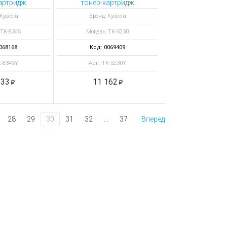
артридж
тонер-картридж
тый
желтый
Kyocera
Бренд: Kyocera
 TK-8345
Модель: TK-5230
068168
Код: 0069409
K-8345Y
Арт.: TK-5230Y
033
11 162
28
29
30
31
32
...
37
Вперед