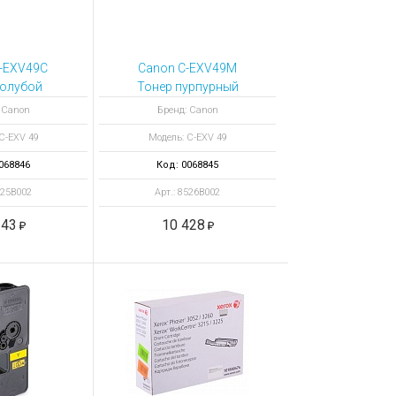
-EXV49C
Canon C-EXV49M
голубой
Тонер пурпурный
B002
8526B002
 Canon
Бренд: Canon
C-EXV 49
Модель: C-EXV 49
068846
Код: 0068845
525B002
Арт.: 8526B002
343
10 428