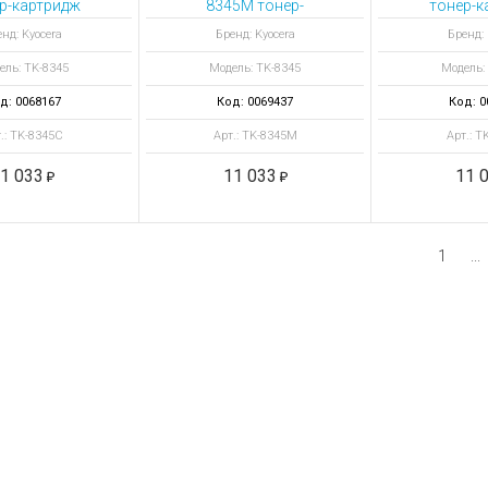
р-картридж
8345M тонер-
тонер-к
голубой
картридж пурпурный
жел
нд: Kyocera
Бренд: Kyocera
Бренд: 
ель: TK-8345
Модель: TK-8345
Модель:
д: 0068167
Код: 0069437
Код: 0
.: TK-8345C
Арт.: TK-8345M
Арт.: T
1 033
11 033
11 
1
...