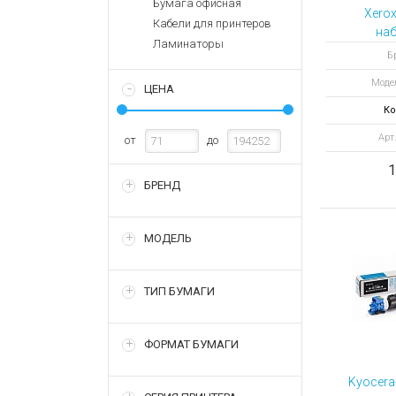
Бумага офисная
Аккумулятор
Запасные
Xero
Кабели для принтеров
части
Зарядные ус
наб
Ламинаторы
картри
Терминалы
Архивные т
Бр
оплаты
Моде
ЦЕНА
Архивные
товары
Ко
Арт
от
до
1
БРЕНД
МОДЕЛЬ
ТИП БУМАГИ
ФОРМАТ БУМАГИ
Kyocera