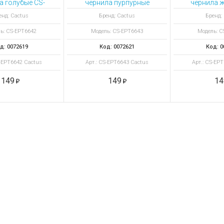
а голубые CS-
чернила пурпурные
чернила ж
PT6642
CS-EPT6643
EPT
енд: Cactus
Бренд: Cactus
Бренд:
ь: CS-EPT6642
Модель: CS-EPT6643
Модель: C
д: 0072619
Код: 0072621
Код: 0
S-EPT6642 Cactus
Арт.: CS-EPT6643 Cactus
Арт.: CS-EP
149
149
14