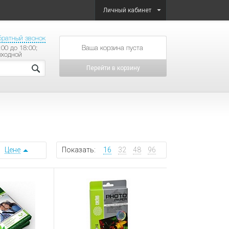
Личный кабинет
братный звонок
:00 до 18:00;
товаров на сумму
ыходной
Перейти в корзину
Цене
Показать:
16
32
48
96