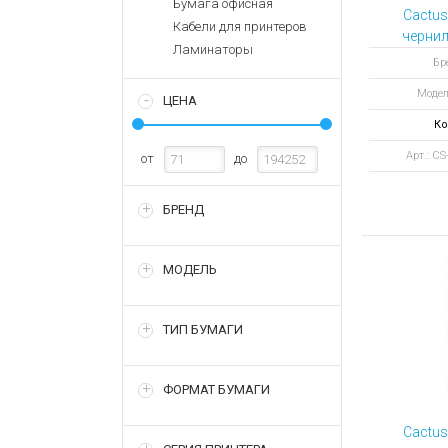
Бумага офисная
Аккумулятор
Запасные
Cactu
Кабели для принтеров
части
Зарядные ус
чернил
Ламинаторы
E
Терминалы
Архивные т
Бр
оплаты
Модел
ЦЕНА
Архивные
товары
Ко
Арт.: C
от
до
БРЕНД
МОДЕЛЬ
ТИП БУМАГИ
ФОРМАТ БУМАГИ
Cactu