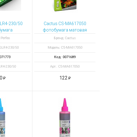
GLR4-230/50
Cactus CS-MA617050
умага
фотобумага матовая
вая А6
А6
 Perfeo
Бренд: Cactus
GLR4-230/50
Модель: CS-MA617050
071773
Код: 0071689
LR4-230/50
Арт.: CS-MA617050
0
122