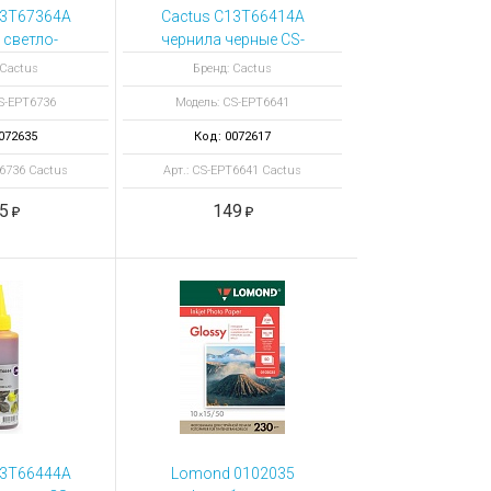
13T67364A
Cactus C13T66414A
 светло-
чернила черные CS-
ные CS-
EPT6641
 Cactus
Бренд: Cactus
6736
S-EPT6736
Модель: CS-EPT6641
072635
Код: 0072617
T6736 Cactus
Арт.: CS-EPT6641 Cactus
5
149
13T66444A
Lomond 0102035