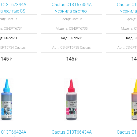
ы для ноутбуков
s C13T67344A
Cactus C13T67354A
Cactus C
тройства для ноутбуков
а желтые CS-
чернила светло-
чернила
PT6734
голубые CS-EPT6735
пурпур
овары
енд: Cactus
Бренд: Cactus
Бренд:
EPT
ь: CS-EPT6734
Модель: CS-EPT6735
Модель: C
д: 0072631
Код: 0072633
Код: 0
S-EPT6734 Cactus
Арт.: CS-EPT6735 Cactus
Арт.: CS-EP
145
145
14
s C13T66424A
Cactus C13T66434A
Cactus C