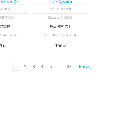
елтые CS-
фотобумага
6644
глянцевая А6
 Cactus
Бренд: Lomond
S-EPT6644
Модель: 0102035
072623
Код: 0071738
T6644 Cactus
Арт.: 0102035 Lomond
9
156
1
2
3
4
5
...
37
Вперед