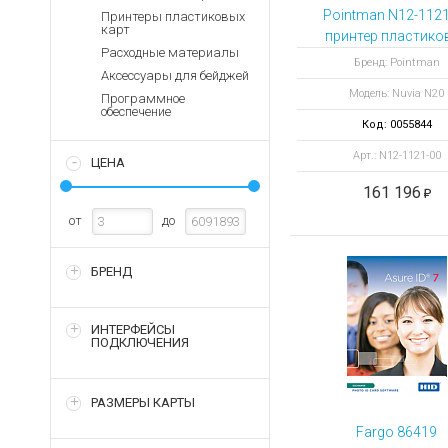
Аккумуляторы для ноут
Запасные
Pointman N12-1121
Принтеры пластиковых
части
карт
Зарядные устройства дл
принтер пластико
Расходные материалы
карт Nuvia N20 
Терминалы
Архивные товары
Бренд: Pointman
Аксессуары для бейджей
оплаты
тремя энкодера
Модель: Nuvia N20
Программное
Архивные
обеспечение
товары
Код: 0055844
Арт.: N12-1121-00
ЦЕНА
161 196
от
до
БРЕНД
ИНТЕРФЕЙСЫ
ПОДКЛЮЧЕНИЯ
РАЗМЕРЫ КАРТЫ
Fargo 86419