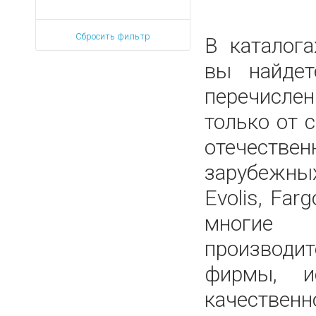
Сбросить фильтр
В каталог
вы найдет
перечисле
только от
отечес
зарубеж
Evolis, Farg
многи
производит
фирмы, и
качественн