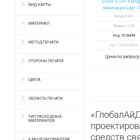
Evolis S10474 мод
ВИД КАРТЫ
ламинации карт 
для принтера Agil
Бренд: Evolis
МАТЕРИАЛ
Модель: CLM
Код: 0126434
МЕТОД ПЕЧАТИ
Арт.: CLM S10474
Цена по запросу
СТОРОНЫ ПЕЧАТИ
ЦВЕТА
ОБЛАСТЬ ПЕЧАТИ
«ГлобалАйД
ТИП РАСХОДНЫХ
МАТЕРИАЛОВ
проектиро
средств св
К МОДЕЛИ ПРИНТЕРА