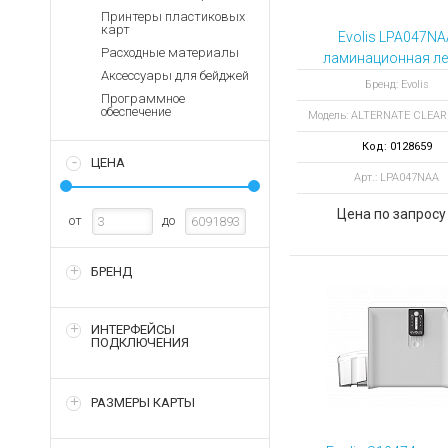
Аккумуляторы для ноут
Запасные
Принтеры пластиковых
части
карт
Зарядные устройства дл
Evolis LPA047NA
Расходные материалы
Терминалы
ламинационная ле
Архивные товары
Аксессуары для бейджей
оплаты
ALTERNATE CLE
Бренд: Evolis
Программное
PATCH 1.0 MIL 6
Архивные
обеспечение
Модель: ALTERNATE CLEA
отпечатков
товары
Код: 0128659
ЦЕНА
Арт.: LPA047NAA
Цена по запросу
от
до
БРЕНД
ИНТЕРФЕЙСЫ
ПОДКЛЮЧЕНИЯ
РАЗМЕРЫ КАРТЫ