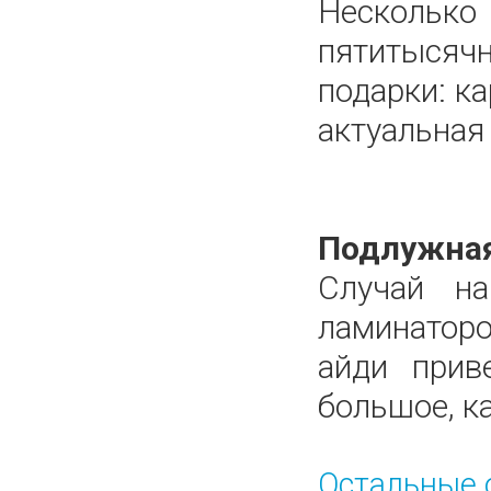
Нескольк
пятитысячн
подарки: к
актуальная
Подлужная
Случай н
ламинаторо
айди прив
большое, ка
Остальные