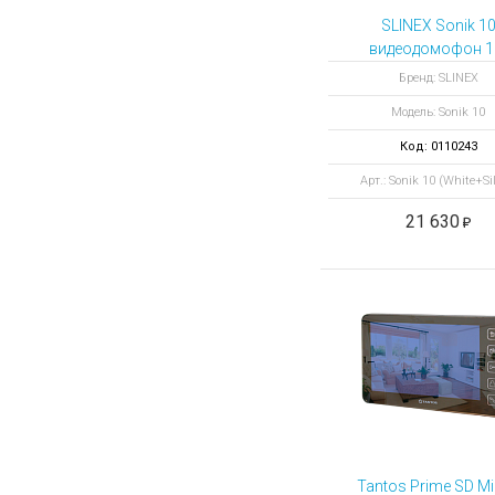
SLINEX Sonik 1
видеодомофон 1
белый + серебр
Бренд: SLINEX
Модель: Sonik 10
Код: 0110243
Арт.: Sonik 10 (White+Sil
21 630
Tantos Prime SD Mi