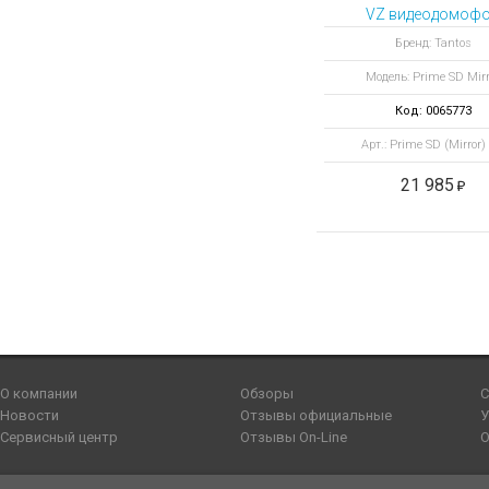
VZ видеодомоф
Бренд: Tantos
Модель: Prime SD Mirr
Код: 0065773
Арт.: Prime SD (Mirror)
21 985
О компании
Обзоры
С
Новости
Отзывы официальные
У
Сервисный центр
Отзывы On-Line
О