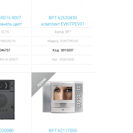
0-RD16 9007
BPT 62620430
анель цвет
комплект EVKITPEV01
ристый
 ELTIS
Бренд: BPT
P400-RD16
Модель: EVKITPEV01
046757
Код: 0015037
-RD16 (9007)
Арт.: 62620430
020080
BPT 62117000