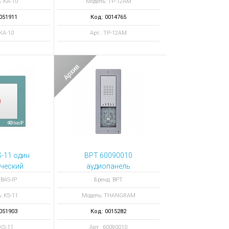
: KA-10
Модель: TP-12AM
051911
Код: 0014765
 KA-10
Арт.: TP-12AM
S-11 один
BPT 60090010
ческий
аудиопанель
ючатель
THANGRAM DC/01
 BAS-IP
Бренд: BPT
: KS-11
Модель: THANGRAM
051903
Код: 0015282
 KS-11
Арт.: 60090010