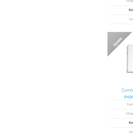
Мод
Ко
Ар
Comm
вид
Бре
Мод
Ко
Ар