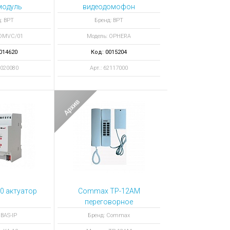
модуль
видеодомофон
C/01
OPHERA SV
: BPT
Бренд: BPT
 DMVC/01
Модель: OPHERA
014620
Код: 0015204
2020080
Арт.: 62117000
10 актуатор
Commax TP-12AM
переговорное
устройство
 BAS-IP
Бренд: Commax