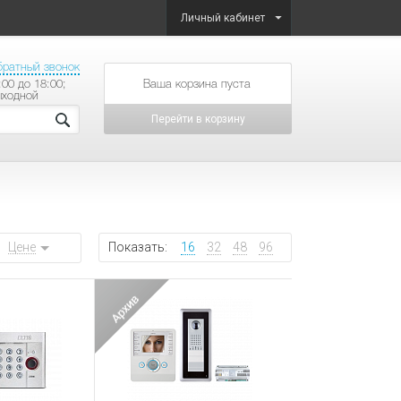
Личный кабинет
братный звонок
:00 до 18:00;
товаров на сумму
ыходной
Перейти в корзину
Цене
Показать:
16
32
48
96