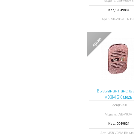
Модель: JSB-V05ME
Код: 0049834
Арт.: JSB-V05МE NTS
Вызывная панель 
V03М БК медь
Бренд: JSB
Модель: JSB-V03M
Код: 0049824
Арт.: JSB-V03М БК ме