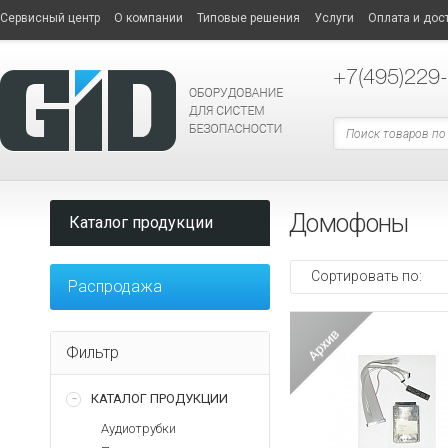
Сервисный центр
О компании
Типовые решения
Услуги
Оплата и дос
+7
(495)229
Домофоны
Каталог продукции
Технологии пластиковых
Сортировать по:
Распродажа
карт
Принтеры пластиковых 
Расходные материалы
Программное обеспечен
Сетевое оборудование
СЕТЕВОЕ
Дополнительные опции
Пластиковые карты
Запасные части
Фильтр
ОБОРУДОВАНИЕ
Системы оповещения
Опциональные модели п
Аксессуары для бейджей
Архивные товары
КАТАЛОГ ПРОДУКЦИИ
Терминальные
Дополнительное
Шкафы
Архивные
Торговое оборудование
ТОРГОВОЕ
компьютеры
оборудование
и
товары
Трансляционные усилит
Микрофоны
Программное обеспечен
Шкафы и стойки
Аудиотрубки
ОБОРУДОВАНИЕ
стойки
Офисная техника
Маршрутизаторы
Коммутаторы
Блоки музыкальной тра
Дополнительные блоки
Дополнительное оборудо
Архивные товары