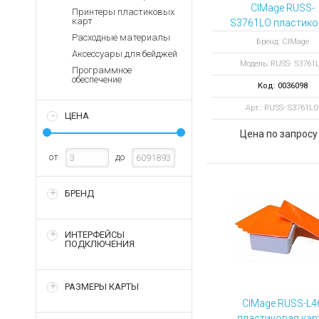
Аккумуляторы для ноут
Запасные
CIMage RUSS-
Принтеры пластиковых
части
карт
S3761LO пластико
Зарядные устройства дл
карта с магнитн
Расходные материалы
Терминалы
Бренд: CIMage
Архивные товары
полосой
Аксессуары для бейджей
оплаты
Модель: RUSS- S3761
Программное
Архивные
обеспечение
Код: 0036098
товары
Арт.: RUSS- S3761LO
ЦЕНА
Цена по запросу
от
до
БРЕНД
ИНТЕРФЕЙСЫ
ПОДКЛЮЧЕНИЯ
РАЗМЕРЫ КАРТЫ
CIMage RUSS-L4
пластиковая кар