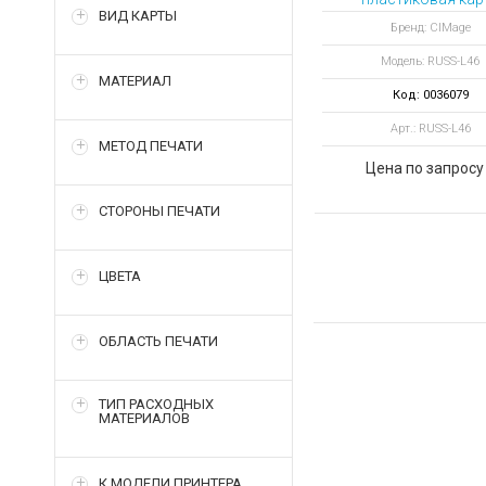
ВИД КАРТЫ
цвет ярко-оранже
Бренд: CIMage
Модель: RUSS-L46
МАТЕРИАЛ
Код: 0036079
Арт.: RUSS-L46
МЕТОД ПЕЧАТИ
Цена по запросу
СТОРОНЫ ПЕЧАТИ
ЦВЕТА
ОБЛАСТЬ ПЕЧАТИ
ТИП РАСХОДНЫХ
МАТЕРИАЛОВ
К МОДЕЛИ ПРИНТЕРА