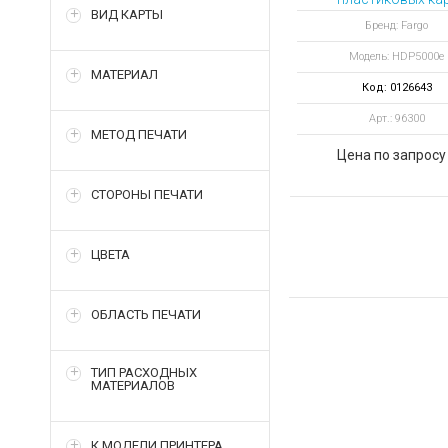
ВИД КАРТЫ
HDP5000e
Бренд: Fargo
односторонний, A
Модель: HDP5000e
ID Express, WEB
МАТЕРИАЛ
камера
Код: 0126643
Арт.: 96300
МЕТОД ПЕЧАТИ
Цена по запросу
СТОРОНЫ ПЕЧАТИ
ЦВЕТА
ОБЛАСТЬ ПЕЧАТИ
ТИП РАСХОДНЫХ
МАТЕРИАЛОВ
К МОДЕЛИ ПРИНТЕРА