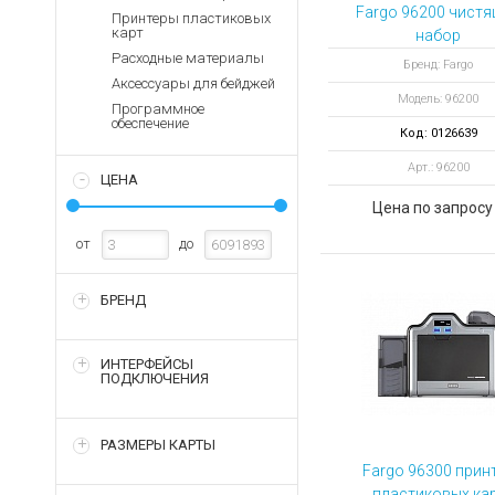
Аккумуляторы для ноут
Запасные
Fargo 96200 чист
Принтеры пластиковых
части
карт
набор
Зарядные устройства дл
Расходные материалы
Терминалы
Бренд: Fargo
Архивные товары
Аксессуары для бейджей
оплаты
Модель: 96200
Программное
Архивные
обеспечение
Код: 0126639
товары
Арт.: 96200
ЦЕНА
Цена по запросу
от
до
БРЕНД
ИНТЕРФЕЙСЫ
ПОДКЛЮЧЕНИЯ
РАЗМЕРЫ КАРТЫ
Fargo 96300 прин
пластиковых ка