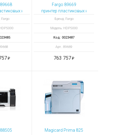
 89668
Fargo 89669
5
осторонним ламинатором и Prox
астиковых карт HDP5000 с ламинатором и кодером смарт-
принтер пластиковых карт HDP5000 двусторон
рт
 Fargo
Бренд: Fargo
 HDP5000
Модель: HDP5000
023485
Код: 0023487
 89668
Арт.: 89669
757
763 757
 88505
Magicard Prima 825