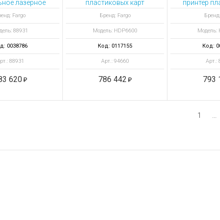
ное лазерное записывающее на фольге устройство vanGO Desktop 
пластиковых карт
принтер пл
HDP6600 DS с
ка
енд: Fargo
Бренд: Fargo
Бренд:
ламинатором
дель: 88931
Модель: HDP6600
Модель:
д: 0038786
Код: 0117155
Код: 0
рт.: 88931
Арт.: 94660
Арт.:
83 620
786 442
793 
1
...