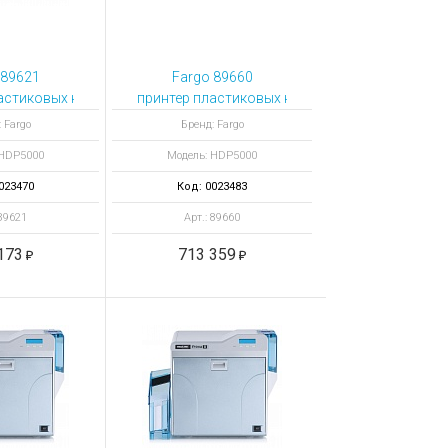
 89621
Fargo 89660
астиковых карт HDP5000 односторонний с ламинатором
принтер пластиковых карт HDP5000 двусторо
 Fargo
Бренд: Fargo
 HDP5000
Модель: HDP5000
023470
Код: 0023483
 89621
Арт.: 89660
173
713 359