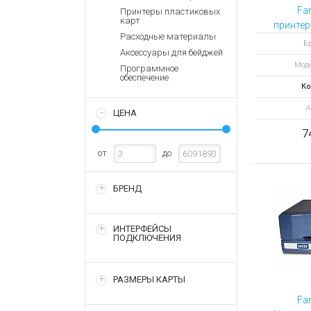
Аккумулятор
Запасные
Fa
Принтеры пластиковых
части
карт
Зарядные ус
принтер
Расходные материалы
Терминалы
Архивные т
Бр
Аксессуары для бейджей
оплаты
Моде
Программное
Архивные
обеспечение
товары
Ко
А
ЦЕНА
7
от
до
БРЕНД
ИНТЕРФЕЙСЫ
ПОДКЛЮЧЕНИЯ
РАЗМЕРЫ КАРТЫ
Fa