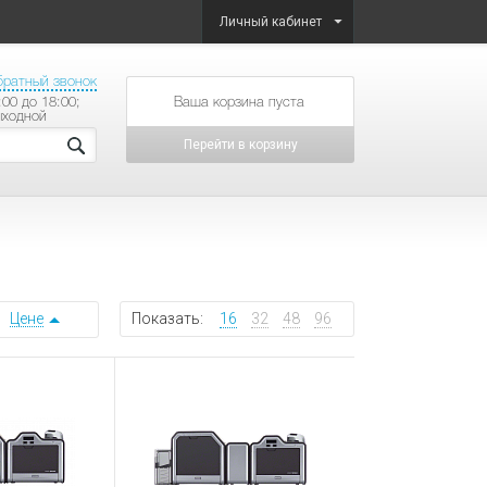
Личный кабинет
братный звонок
:00 до 18:00;
товаров на сумму
ыходной
Перейти в корзину
Цене
Показать:
16
32
48
96