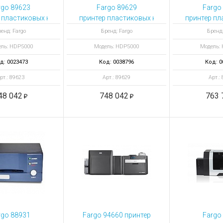
ы для ноутбуков
rgo 89623
Fargo 89629
Fargo
тройства для ноутбуков
 пластиковых карт HDP5000 с кодировщиком Omnikey Cardman 512
принтер пластиковых карт HDP5000 с одн
принтер пл
ка
овары
енд: Fargo
Бренд: Fargo
Бренд:
ль: HDP5000
Модель: HDP5000
Модель:
д: 0023473
Код: 0038796
Код: 0
рт.: 89623
Арт.: 89629
Арт.:
48 042
748 042
763 
rgo 88931
Fargo 94660 принтер
Fargo