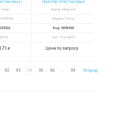
Laser Writer
астиковых карт HDP8500 с кодировщиком контактных смарт-
принтер пластиковых
рт
карт Prima Duo Mag
 Fargo
Бренд: Magicard
Smart
 HDP8500
Модель: Prima
023502
Код: 0096920
 88505
Арт.: Prima825
171
Цена по запросу
92
93
94
95
96
...
99
Вперед