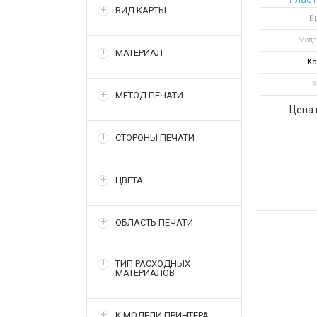
ВИД КАРТЫ
H
Бр
односто
Моде
ID E
МАТЕРИАЛ
Ко
А
МЕТОД ПЕЧАТИ
Цена 
СТОРОНЫ ПЕЧАТИ
ЦВЕТА
ОБЛАСТЬ ПЕЧАТИ
ТИП РАСХОДНЫХ
МАТЕРИАЛОВ
К МОДЕЛИ ПРИНТЕРА