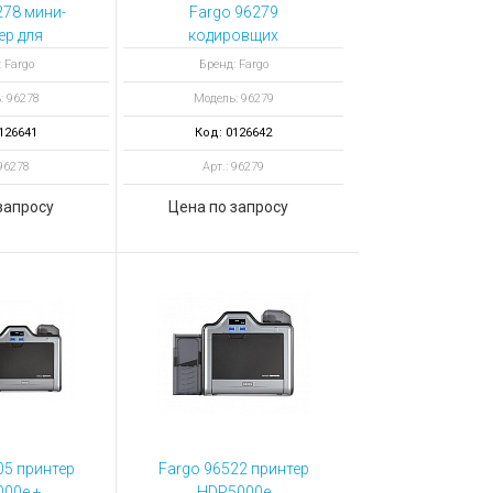
278 мини-
Fargo 96279
ер для
кодировщих
ронних/
контактных смарт-
 Fargo
Бренд: Fargo
оронних
карт с чипом для
: 96278
Модель: 96279
 HDP5000e
двусторонних
принтеров HDP5000e
126641
Код: 0126642
 96278
Арт.: 96279
запросу
Цена по запросу
05 принтер
Fargo 96522 принтер
00e +
HDP5000e