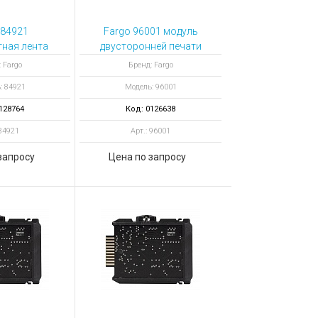
 84921
Fargo 96001 модуль
ная лента
двусторонней печати
отпечатков
для принтера
 Fargo
Бренд: Fargo
HDP5000e
: 84921
Модель: 96001
128764
Код: 0126638
 84921
Арт.: 96001
запросу
Цена по запросу