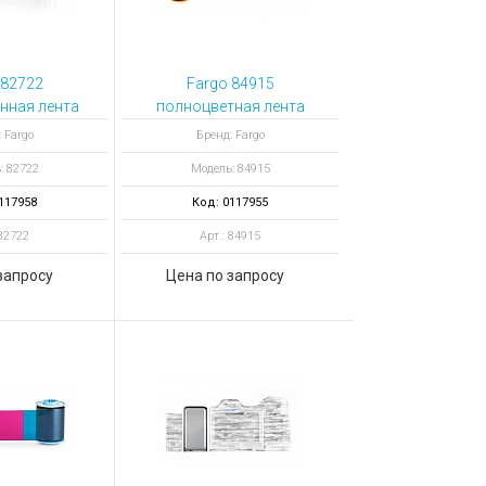
 82722
Fargo 84915
нная лента
полноцветная лента
rd LMX с
YMCKH 600
 Fargo
Бренд: Fargo
 вырезом
отпечатков
: 82722
Модель: 84915
0 mil, 1000
атков
117958
Код: 0117955
 82722
Арт.: 84915
запросу
Цена по запросу