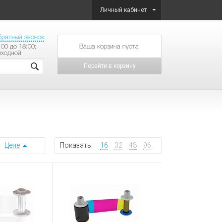
Личный кабинет
братный звонок
:00 до 18:00;
товаров на сумму
ыходной
Перейти в корзину
Цене
Показать:
16
32
48
96