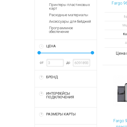
Аккумулятор
Запасные
Fargo 9
Принтеры пластиковых
части
карт
Зарядные ус
Расходные материалы
Терминалы
Бр
Архивные т
Аксессуары для бейджей
оплаты
Мо
Программное
Архивные
обеспечение
Ко
товары
А
ЦЕНА
Цена 
от
до
БРЕНД
ИНТЕРФЕЙСЫ
ПОДКЛЮЧЕНИЯ
РАЗМЕРЫ КАРТЫ
Fargo 
пласт