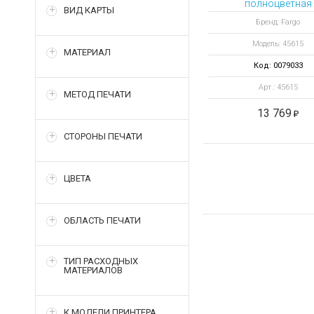
полноцветная
ВИД КАРТЫ
ПОЛУПАНЕЛЬНА
Бренд: Fargo
лента YMCKOKO 
Модель: 45615
отпечатков
МАТЕРИАЛ
Код: 0079033
Арт.: 45615
МЕТОД ПЕЧАТИ
13 769
СТОРОНЫ ПЕЧАТИ
ЦВЕТА
ОБЛАСТЬ ПЕЧАТИ
ТИП РАСХОДНЫХ
МАТЕРИАЛОВ
К МОДЕЛИ ПРИНТЕРА