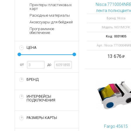
Аккумуляторы для ноут
Запасные
Nisca 7710004NR
Принтеры пластиковых
части
карт
Зарядные устройства дл
лента полноцвет
Расходные материалы
NGYMCFK 250
Терминалы
Архивные товары
Бренд: Nisca
Аксессуары для бейджей
оплаты
отпечатков
Модель: NGYMCFK
Программное
Архивные
обеспечение
товары
Код: 0031805
Арт.: Nisca 7710004NR
ЦЕНА
13 676
от
до
БРЕНД
ИНТЕРФЕЙСЫ
ПОДКЛЮЧЕНИЯ
РАЗМЕРЫ КАРТЫ
Fargo 45615