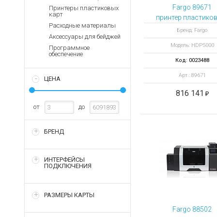
Аккумуляторы для ноут
Запасные
Fargo 89671
Принтеры пластиковых
части
карт
Зарядные устройства дл
принтер пластико
Расходные материалы
Терминалы
Архивные товары
Бренд: Fargo
Аксессуары для бейджей
оплаты
Модель: HDP5000
Программное
Архивные
обеспечение
товары
Код: 0023488
Арт.: 89671
ЦЕНА
816 141
от
до
БРЕНД
ИНТЕРФЕЙСЫ
ПОДКЛЮЧЕНИЯ
РАЗМЕРЫ КАРТЫ
Fargo 88502