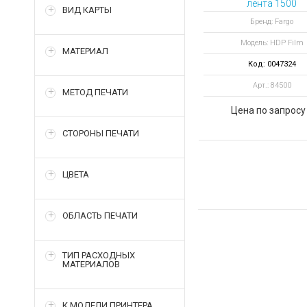
лента 1500
ВИД КАРТЫ
отпечатков
Бренд: Fargo
Модель: HDP Film
МАТЕРИАЛ
Код: 0047324
Арт.: 84500
МЕТОД ПЕЧАТИ
Цена по запросу
СТОРОНЫ ПЕЧАТИ
ЦВЕТА
ОБЛАСТЬ ПЕЧАТИ
ТИП РАСХОДНЫХ
МАТЕРИАЛОВ
К МОДЕЛИ ПРИНТЕРА