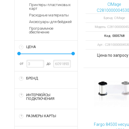
Аккумуляторы для ноут
Запасные
CIMage
Принтеры пластиковых
части
карт
Зарядные устройства дл
C281000000453
Расходные материалы
картридж
Терминалы
Архивные товары
Бренд: CIMage
Аксессуары для бейджей
оплаты
четырехцветный
Модель: C28100000045
ламинацией на 2
Программное
Архивные
обеспечение
отпечатков с
товары
Код: 0005768
чистящим ролик
Арт.: C281000000453
ЦЕНА
Цена по запросу
от
до
БРЕНД
ИНТЕРФЕЙСЫ
ПОДКЛЮЧЕНИЯ
РАЗМЕРЫ КАРТЫ
Fargo 84500 несу