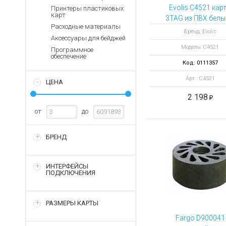
Аккумуляторы для ноут
Запасные
Evolis C4521 кар
Принтеры пластиковых
части
карт
Зарядные устройства дл
3TAG из ПВХ белы
Расходные материалы
зеркальным
Терминалы
Архивные товары
Бренд: Evolis
Аксессуары для бейджей
оплаты
покрытием
Модель: C4521
Программное
Архивные
обеспечение
товары
Код: 0111357
Арт.: C4521
ЦЕНА
2 198
от
до
БРЕНД
ИНТЕРФЕЙСЫ
ПОДКЛЮЧЕНИЯ
РАЗМЕРЫ КАРТЫ
Fargo D900041