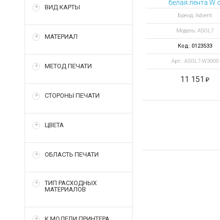
белая лента W 
ВИД КАРТЫ
чистящим ролико
Бренд: Advent
3000 отпечатко
Модель: ASOL7
МАТЕРИАЛ
Код: 0123533
Арт.: ASOL7-W3000
МЕТОД ПЕЧАТИ
11 151
СТОРОНЫ ПЕЧАТИ
ЦВЕТА
ОБЛАСТЬ ПЕЧАТИ
ТИП РАСХОДНЫХ
МАТЕРИАЛОВ
К МОДЕЛИ ПРИНТЕРА