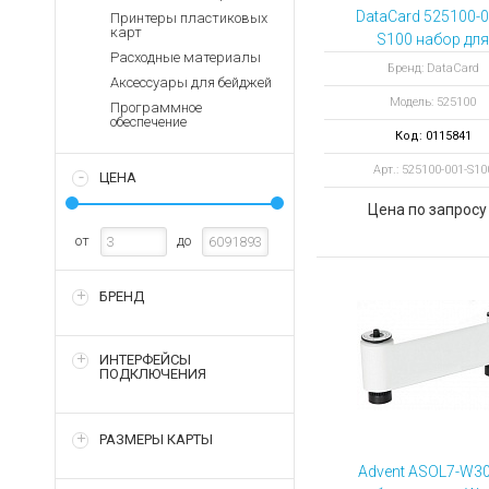
Аккумуляторы для ноут
Запасные
DataCard 525100-0
Принтеры пластиковых
части
карт
Зарядные устройства дл
S100 набор для
Расходные материалы
печати YMCKT Co
Терминалы
Архивные товары
Бренд: DataCard
Аксессуары для бейджей
оплаты
Ribbon Kit, 250
Модель: 525100
отпечатков
Программное
Архивные
обеспечение
товары
Код: 0115841
Арт.: 525100-001-S10
ЦЕНА
Цена по запросу
от
до
БРЕНД
ИНТЕРФЕЙСЫ
ПОДКЛЮЧЕНИЯ
РАЗМЕРЫ КАРТЫ
Advent ASOL7-W3