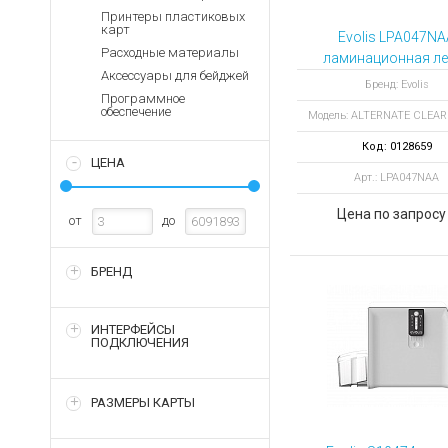
Аккумуляторы для ноут
Запасные
Принтеры пластиковых
части
карт
Зарядные устройства дл
Evolis LPA047NA
Расходные материалы
Терминалы
ламинационная ле
Архивные товары
Аксессуары для бейджей
оплаты
ALTERNATE CLE
Бренд: Evolis
Программное
PATCH 1.0 MIL 6
Архивные
обеспечение
Модель: ALTERNATE CLEA
отпечатков
товары
Код: 0128659
ЦЕНА
Арт.: LPA047NAA
Цена по запросу
от
до
БРЕНД
ИНТЕРФЕЙСЫ
ПОДКЛЮЧЕНИЯ
РАЗМЕРЫ КАРТЫ