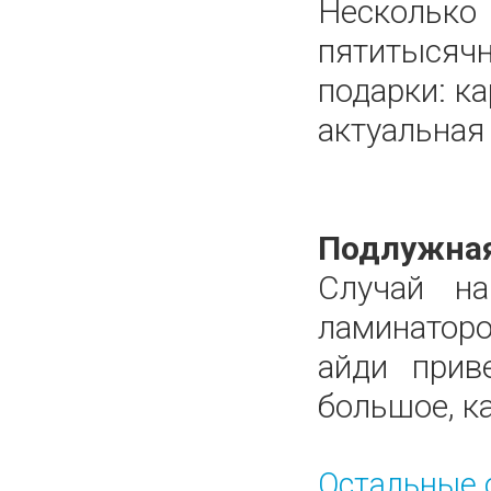
Нескольк
пятитысячн
подарки: к
актуальная
Подлужная
Случай н
ламинаторо
айди прив
большое, ка
Остальные