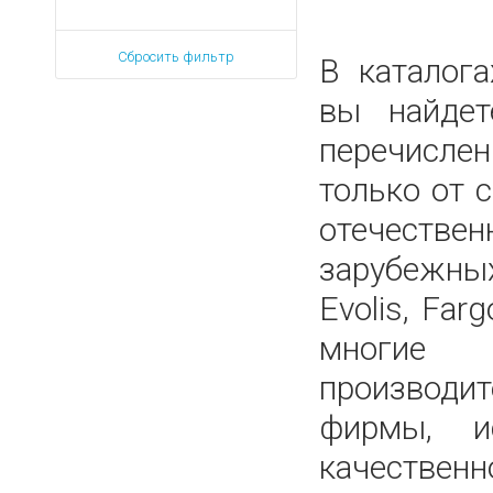
Сбросить фильтр
В каталог
вы найдет
перечисле
только от
отечес
зарубеж
Evolis, Farg
многи
производит
фирмы, и
качественн