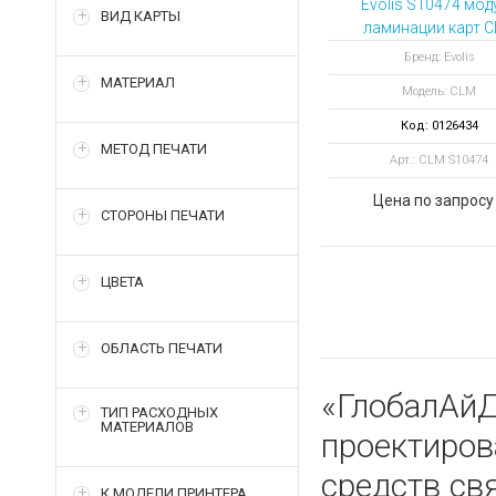
Evolis S10474 мод
ВИД КАРТЫ
ламинации карт 
для принтера Agil
Бренд: Evolis
МАТЕРИАЛ
Модель: CLM
Код: 0126434
МЕТОД ПЕЧАТИ
Арт.: CLM S10474
Цена по запросу
СТОРОНЫ ПЕЧАТИ
ЦВЕТА
ОБЛАСТЬ ПЕЧАТИ
«ГлобалАйД
ТИП РАСХОДНЫХ
МАТЕРИАЛОВ
проектиро
средств св
К МОДЕЛИ ПРИНТЕРА