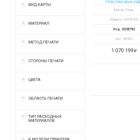
пластиковых ка
ВИД КАРТЫ
HDP8500 с
Бренд: Fargo
выпрямителем и 
Модель: HDP8500
станцией
МАТЕРИАЛ
Код: 0038782
Арт.: 88583
МЕТОД ПЕЧАТИ
1 070 199
СТОРОНЫ ПЕЧАТИ
ЦВЕТА
ОБЛАСТЬ ПЕЧАТИ
ТИП РАСХОДНЫХ
МАТЕРИАЛОВ
К МОДЕЛИ ПРИНТЕРА