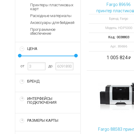
Аккумуляторы для ноут
Запасные
Fargo 89696
Принтеры пластиковых
части
карт
Зарядные устройства дл
принтер пластиков
Расходные материалы
Терминалы
Архивные товары
Бренд: Fargo
Аксессуары для бейджей
оплаты
Модель: HDP5000
Программное
Архивные
обеспечение
товары
Код: 0038803
Арт.: 89696
ЦЕНА
1 005 824
от
до
БРЕНД
ИНТЕРФЕЙСЫ
ПОДКЛЮЧЕНИЯ
РАЗМЕРЫ КАРТЫ
Fargo 88583 прин