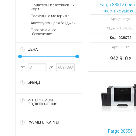
Аккумуляторы для ноут
Запасные
Fargo 88512 прин
Принтеры пластиковых
части
карт
Зарядные устройства дл
пластиковых ка
Расходные материалы
HDP8500 с
Терминалы
Архивные товары
Бренд: Fargo
Аксессуары для бейджей
оплаты
кодировкой смар
Модель: HDP8500
карт и 13.56 МГ
Программное
Архивные
обеспечение
товары
Код: 0038772
Арт.: 88512
ЦЕНА
942 910
от
до
БРЕНД
ИНТЕРФЕЙСЫ
ПОДКЛЮЧЕНИЯ
РАЗМЕРЫ КАРТЫ
Fargo 88556