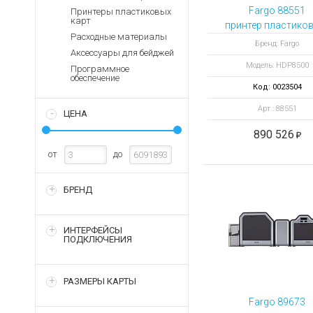
Аккумуляторы для ноут
Запасные
Fargo 88551
Принтеры пластиковых
части
карт
Зарядные устройства дл
принтер пластико
Расходные материалы
Терминалы
Архивные товары
Бренд: Fargo
Аксессуары для бейджей
оплаты
Модель: HDP8500
Программное
Архивные
обеспечение
товары
Код: 0023504
Арт.: 88551
ЦЕНА
890 526
от
до
БРЕНД
ИНТЕРФЕЙСЫ
ПОДКЛЮЧЕНИЯ
РАЗМЕРЫ КАРТЫ
Fargo 89673