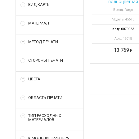
полноцветная
ВИД КАРТЫ
ПОЛУПАНЕЛЬНА
Бренд: Fargo
лента YMCKOKO 
Модель: 45615
отпечатков
МАТЕРИАЛ
Код: 0079033
Арт.: 45615
МЕТОД ПЕЧАТИ
13 769
СТОРОНЫ ПЕЧАТИ
ЦВЕТА
ОБЛАСТЬ ПЕЧАТИ
ТИП РАСХОДНЫХ
МАТЕРИАЛОВ
К МОДЕЛИ ПРИНТЕРА