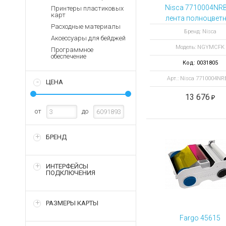
Аккумуляторы для ноут
Запасные
Nisca 7710004NR
Принтеры пластиковых
части
карт
Зарядные устройства дл
лента полноцвет
Расходные материалы
NGYMCFK 250
Терминалы
Архивные товары
Бренд: Nisca
Аксессуары для бейджей
оплаты
отпечатков
Модель: NGYMCFK
Программное
Архивные
обеспечение
товары
Код: 0031805
Арт.: Nisca 7710004NR
ЦЕНА
13 676
от
до
БРЕНД
ИНТЕРФЕЙСЫ
ПОДКЛЮЧЕНИЯ
РАЗМЕРЫ КАРТЫ
Fargo 45615