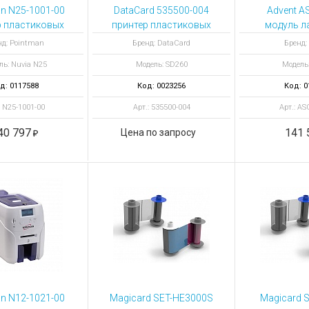
ы для ноутбуков
n N25-1001-00
DataCard 535500-004
Advent A
тройства для ноутбуков
р пластиковых
принтер пластиковых
модуль л
 Nuvia N25 с
карт SD260 + MAG ISO
одностор
овары
нд: Pointman
Бренд: DataCard
Бренд:
ром магнитной
(H1.M1)
принтер
ль: Nuvia N25
Модель: SD260
Модель
лосы ISO
SOLI
д: 0117588
Код: 0023256
Код: 0
: N25-1001-00
Арт.: 535500-004
Арт.: A
40 797
141 
Цена по запросу
n N12-1021-00
Magicard SET-HE3000S
Magicard 