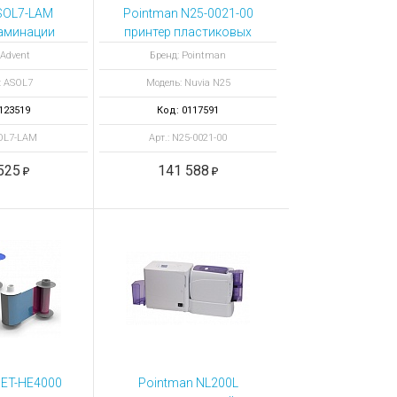
SOL7-LAM
Pointman N25-0021-00
аминации
принтер пластиковых
онний для
карт Nuvia N25 с
 Advent
Бренд: Pointman
а Advent
энкодером
: ASOL7
Модель: Nuvia N25
D-700
бесконтактных смарт-
карт
123519
Код: 0117591
SOL7-LAM
Арт.: N25-0021-00
525
141 588
SET-HE4000
Pointman NL200L