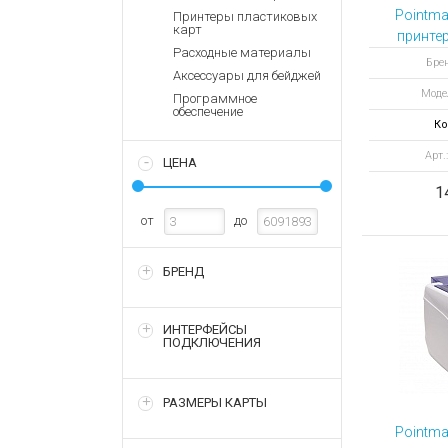
Аккумулятор
Запасные
Pointma
Принтеры пластиковых
части
карт
Зарядные ус
принте
Расходные материалы
карт
Терминалы
Архивные т
Бре
Аксессуары для бейджей
оплаты
энкоде
Моде
по
Программное
Архивные
обеспечение
товары
Ко
Арт.
ЦЕНА
1
от
до
БРЕНД
ИНТЕРФЕЙСЫ
ПОДКЛЮЧЕНИЯ
РАЗМЕРЫ КАРТЫ
Pointma