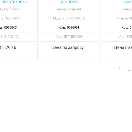
р пластиковых
комплект
комп
 Nuvia N20 с
полноцветных и
полноцв
нд: Pointman
Бренд: Magicard
Бренд: 
гнитным и
ретрансферных лент
ретрансфе
ль: Nuvia N20
Модель: SET-HE3000S
Модель: S
контактным
3000 отпечатков
4000 от
кодерами
д: 0055843
Код: 0096961
Код: 0
: N12-1021-00
Арт.: SET-HE3000S
Арт.: SE
41 797
Цена по запросу
Цена по 
1
...