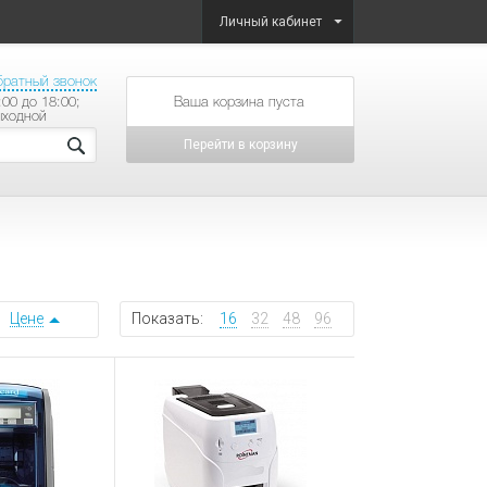
Личный кабинет
братный звонок
:00 до 18:00;
товаров на сумму
ыходной
Перейти в корзину
Цене
Показать:
16
32
48
96