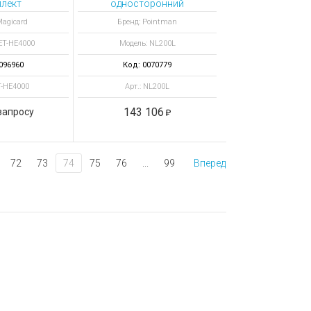
лект
односторонний
етных и
ламинатор к
Magicard
Бренд: Pointman
рных лент
принтерам N20, N30
ET-HE4000
Модель: NL200L
печатков
оборотная сторона
096960
Код: 0070779
T-HE4000
Арт.: NL200L
143 106
запросу
72
73
74
75
76
...
99
Вперед