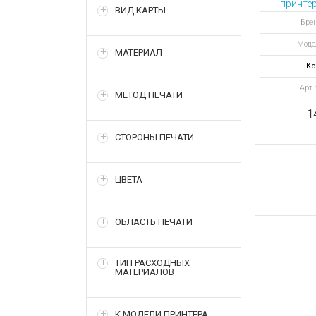
принте
ВИД КАРТЫ
карт
Бре
ма
Моде
бес
МАТЕРИАЛ
эн
Ко
Арт.
МЕТОД ПЕЧАТИ
1
СТОРОНЫ ПЕЧАТИ
ЦВЕТА
ОБЛАСТЬ ПЕЧАТИ
ТИП РАСХОДНЫХ
МАТЕРИАЛОВ
К МОДЕЛИ ПРИНТЕРА