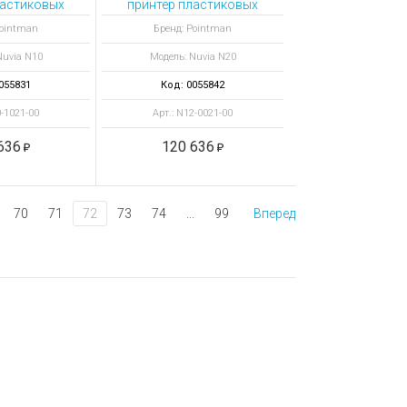
ластиковых
принтер пластиковых
ia N10 с
карт Nuvia N20 с
Pointman
Бренд: Pointman
актным и
бесконтактным
Nuvia N10
Модель: Nuvia N20
итным
энкодером
ерами
055831
Код: 0055842
0-1021-00
Арт.: N12-0021-00
636
120 636
70
71
72
73
74
...
99
Вперед