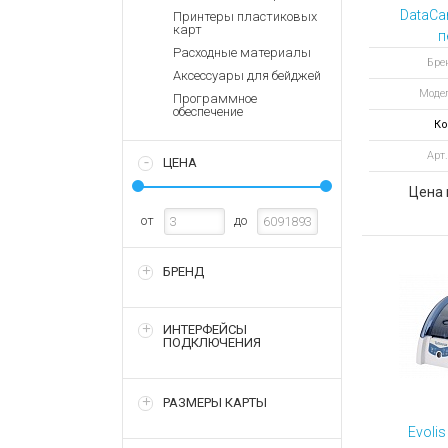
Аккумулятор
Запасные
DataCa
Принтеры пластиковых
части
карт
Зарядные ус
п
Расходные материалы
термо
Терминалы
Архивные т
Бре
Аксессуары для бейджей
оплаты
SP75 PL
Модел
Программное
Архивные
обеспечение
товары
Ко
Арт.
ЦЕНА
Цена 
от
до
БРЕНД
ИНТЕРФЕЙСЫ
ПОДКЛЮЧЕНИЯ
РАЗМЕРЫ КАРТЫ
Evoli