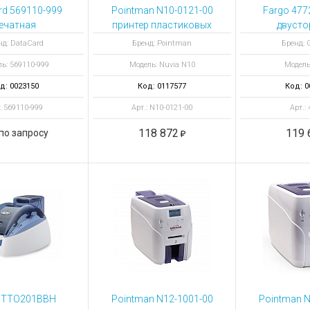
ы для ноутбуков
rd 569110-999
Pointman N10-0121-00
Fargo 477
тройства для ноутбуков
ечатная
принтер пластиковых
двусто
головка для
карт Nuvia N10 с
ламинации
овары
нд: DataCard
Бренд: Pointman
Бренд: G
us, CP60 PLus
энкодером
DTC
ь: 569110-999
Модель: Nuvia N10
Модель
контактных и
самосто
бесконтактных смарт-
уста
д: 0023150
Код: 0117577
Код: 0
карт
: 569110-999
Арт.: N10-0121-00
Арт.:
118 872
119 
по запросу
s TTO201BBH
Pointman N12-1001-00
Pointman N