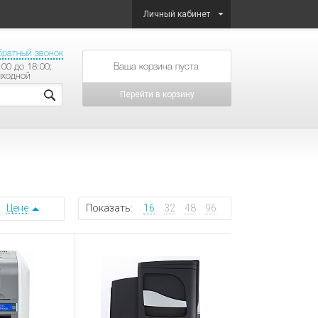
Личный кабинет
братный звонок
:00 до 18:00;
товаров на сумму
ыходной
Перейти в корзину
Цене
Показать:
16
32
48
96