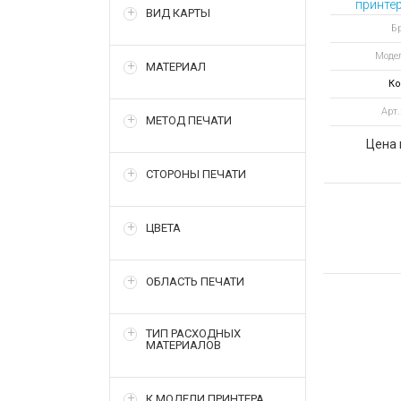
принте
ВИД КАРТЫ
карт
Бр
Модел
МАТЕРИАЛ
Ко
Арт
МЕТОД ПЕЧАТИ
Цена 
СТОРОНЫ ПЕЧАТИ
ЦВЕТА
ОБЛАСТЬ ПЕЧАТИ
ТИП РАСХОДНЫХ
МАТЕРИАЛОВ
К МОДЕЛИ ПРИНТЕРА