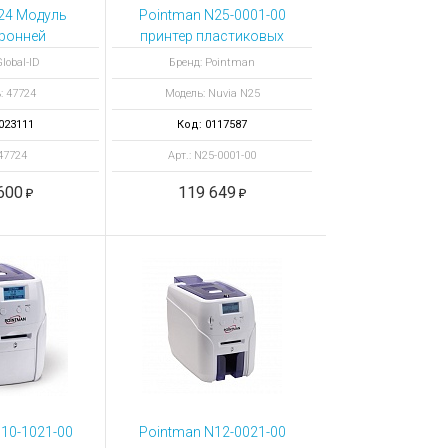
24 Модуль
Pointman N25-0001-00
ронней
принтер пластиковых
 для Fargo
карт Nuvia N25
lobal-ID
Бренд: Pointman
4500
: 47724
Модель: Nuvia N25
ятельная
новка
023111
Код: 0117587
 47724
Арт.: N25-0001-00
600
119 649
10-1021-00
Pointman N12-0021-00