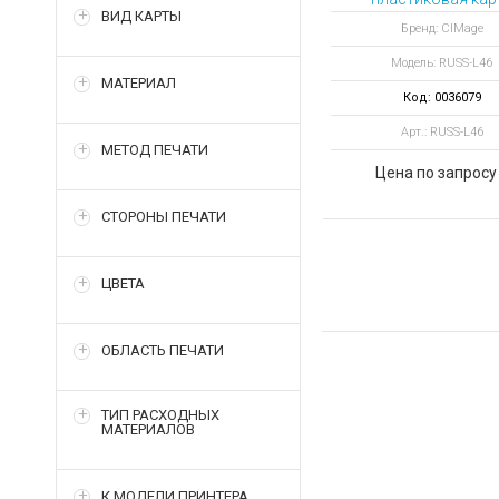
ВИД КАРТЫ
цвет ярко-оранже
Бренд: CIMage
Модель: RUSS-L46
МАТЕРИАЛ
Код: 0036079
Арт.: RUSS-L46
МЕТОД ПЕЧАТИ
Цена по запросу
СТОРОНЫ ПЕЧАТИ
ЦВЕТА
ОБЛАСТЬ ПЕЧАТИ
ТИП РАСХОДНЫХ
МАТЕРИАЛОВ
К МОДЕЛИ ПРИНТЕРА