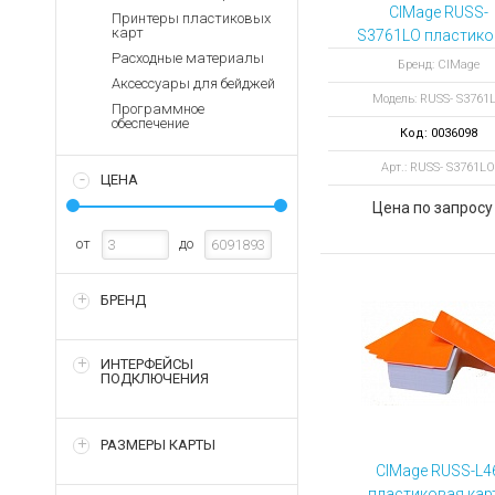
Аккумуляторы для ноут
Запасные
CIMage RUSS-
Принтеры пластиковых
части
карт
S3761LO пластико
Зарядные устройства дл
карта с магнитн
Расходные материалы
Терминалы
Бренд: CIMage
Архивные товары
полосой
Аксессуары для бейджей
оплаты
Модель: RUSS- S3761
Программное
Архивные
обеспечение
Код: 0036098
товары
Арт.: RUSS- S3761LO
ЦЕНА
Цена по запросу
от
до
БРЕНД
ИНТЕРФЕЙСЫ
ПОДКЛЮЧЕНИЯ
РАЗМЕРЫ КАРТЫ
CIMage RUSS-L4
пластиковая кар