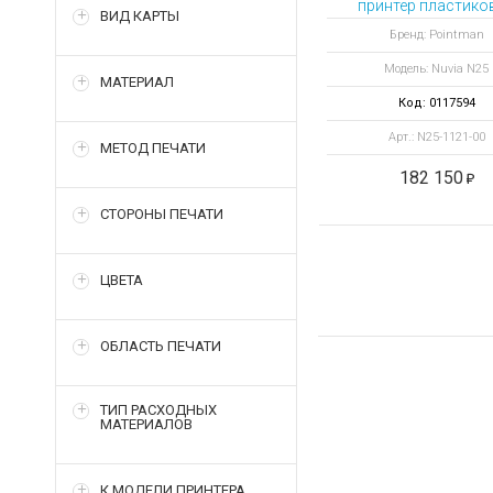
принтер пластико
ВИД КАРТЫ
карт Nuvia N25 
Бренд: Pointman
энкодерами ISO
Модель: Nuvia N25
контактных и
МАТЕРИАЛ
бесконтактных см
Код: 0117594
карт
Арт.: N25-1121-00
МЕТОД ПЕЧАТИ
182 150
СТОРОНЫ ПЕЧАТИ
ЦВЕТА
ОБЛАСТЬ ПЕЧАТИ
ТИП РАСХОДНЫХ
МАТЕРИАЛОВ
К МОДЕЛИ ПРИНТЕРА