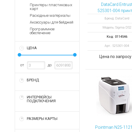
Аккумуляторы для ноут
Запасные
DataCard Entrus
Принтеры пластиковых
части
карт
Зарядные устройства дл
525301-004 принт
Расходные материалы
пластиковых ка
Терминалы
Архивные товары
Бренд: DataCard
Аксессуары для бейджей
оплаты
Sigma DS2
Модель: Sigma DS2
двусторонний 
Программное
Архивные
обеспечение
кодировщиком
товары
Код: 0114546
магнитной поло
Арт.: 525301-004
ISO
ЦЕНА
Цена по запросу
от
до
БРЕНД
ИНТЕРФЕЙСЫ
ПОДКЛЮЧЕНИЯ
РАЗМЕРЫ КАРТЫ
Pointman N25-1121