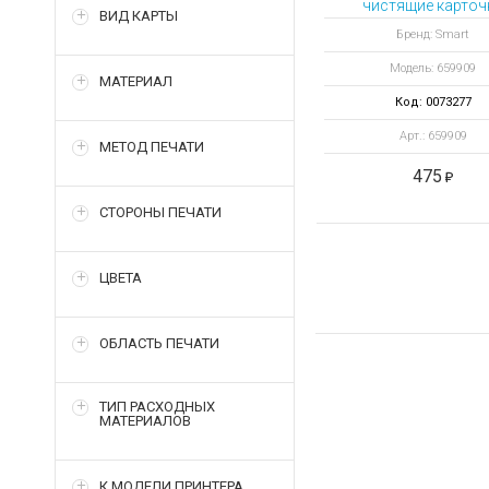
чистящие карточ
ВИД КАРТЫ
удлиненные
Бренд: Smart
Модель: 659909
МАТЕРИАЛ
Код: 0073277
Арт.: 659909
МЕТОД ПЕЧАТИ
475
СТОРОНЫ ПЕЧАТИ
ЦВЕТА
ОБЛАСТЬ ПЕЧАТИ
ТИП РАСХОДНЫХ
МАТЕРИАЛОВ
К МОДЕЛИ ПРИНТЕРА