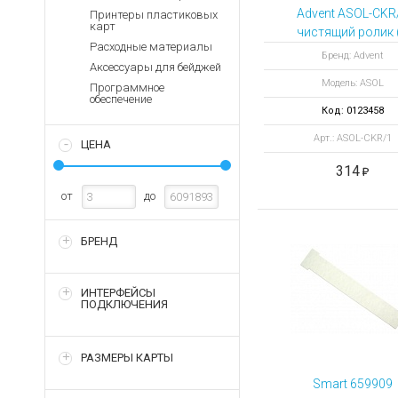
Аккумуляторы для ноут
Запасные
Advent ASOL-CKR
Принтеры пластиковых
части
карт
Зарядные устройства дл
чистящий ролик 
Расходные материалы
штука)
Терминалы
Архивные товары
Бренд: Advent
Аксессуары для бейджей
оплаты
Модель: ASOL
Программное
Архивные
обеспечение
товары
Код: 0123458
Арт.: ASOL-CKR/1
ЦЕНА
314
от
до
БРЕНД
ИНТЕРФЕЙСЫ
ПОДКЛЮЧЕНИЯ
РАЗМЕРЫ КАРТЫ
Smart 659909