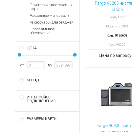
Аккумуляторы для ноут
Запасные
Fargo 96200 чист
Принтеры пластиковых
части
карт
набор
Зарядные устройства дл
Расходные материалы
Терминалы
Бренд: Fargo
Архивные товары
Аксессуары для бейджей
оплаты
Модель: 96200
Программное
Архивные
обеспечение
Код: 0126639
товары
Арт.: 96200
ЦЕНА
Цена по запросу
от
до
БРЕНД
ИНТЕРФЕЙСЫ
ПОДКЛЮЧЕНИЯ
РАЗМЕРЫ КАРТЫ
Fargo 96300 прин
пластиковых ка