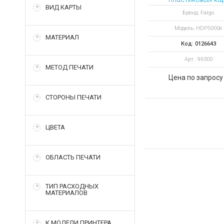
ВИД КАРТЫ
HDP5000e
Бренд: Fargo
односторонний, A
Модель: HDP5000e
ID Express, WEB
МАТЕРИАЛ
камера
Код: 0126643
Арт.: 96300
МЕТОД ПЕЧАТИ
Цена по запросу
СТОРОНЫ ПЕЧАТИ
ЦВЕТА
ОБЛАСТЬ ПЕЧАТИ
ТИП РАСХОДНЫХ
МАТЕРИАЛОВ
К МОДЕЛИ ПРИНТЕРА